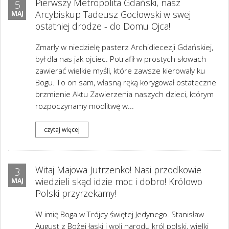
Pierwszy Metropolita Gdański, nasz
5
Arcybiskup Tadeusz Gocłowski w swej
MAJ
ostatniej drodze - do Domu Ojca!
Zmarły w niedzielę pasterz Archidiecezji Gdańskiej,
był dla nas jak ojciec. Potrafił w prostych słowach
zawierać wielkie myśli, które zawsze kierowały ku
Bogu. To on sam, własną ręką korygował ostateczne
brzmienie Aktu Zawierzenia naszych dzieci, którym
rozpoczynamy modlitwę w...
czytaj więcej
Witaj Majowa Jutrzenko! Nasi przodkowie
3
wiedzieli skąd idzie moc i dobro! Królowo
MAJ
Polski przyrzekamy!
W imię Boga w Trójcy świętej Jedynego. Stanisław
August z Bożej łaski i woli narodu król polski, wielki