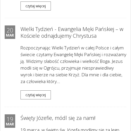
czytaj więcej
Wielki Tydzień - Ewangelia Męki Pańskiej – w
20
Kościele odnajdujemy Chrystusa
MAR
Rozpoczynając Wielki Tydzień w całej Polsce i całym
świecie czytamy Ewangelię Męki Pańskiej i rozważamy
ją. Widzimy słabość człowieka i wielkość Boga. Jezus
modli się w Ogrójcu, przyjmuje niesprawiedliwy
wyrok i bierze na siebie Krzyż. Dla mnie i dla ciebie,
za człowieka który...
czytaj więcej
Święty Józefie, módl się za nami!
19
MAR
19 marca, w święto św. Józefa modlimy się za Jego