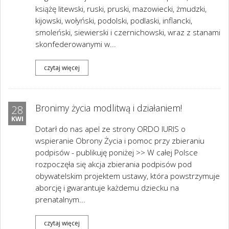
książę litewski, ruski, pruski, mazowiecki, żmudzki,
kijowski, wołyński, podolski, podlaski, inflancki,
smoleński, siewierski i czernichowski, wraz z stanami
skonfederowanymi w...
czytaj więcej
Bronimy życia modlitwą i działaniem!
28
KWI
Dotarł do nas apel ze strony ORDO IURIS o
wspieranie Obrony Życia i pomoc przy zbieraniu
podpisów - publikuję poniżej >> W całej Polsce
rozpoczęła się akcja zbierania podpisów pod
obywatelskim projektem ustawy, która powstrzymuje
aborcję i gwarantuje każdemu dziecku na
prenatalnym...
czytaj więcej