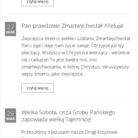
czytaj więcej
Pan prawdziwie Zmartwychwstał! Alleluja!
27
MAR
Zwycięzca śmierci, piekła i szatana, Zmartwychwstał
Pan i żyje i daje nam życie swoje, Otrzyjcie już łzy
płaczący, Wszyscy w Chrystusa wierzący - weselcie
się i radujcie! To jest święta noc, noc
zmartwychwstania, w której Chrystus, skruszywszy
więzy śmierci, jako zwycięzca...
czytaj więcej
Wielka Sobota, cisza Grobu Pańskiego
26
zapowiada wielką Tajemnicę!
MAR
Przeszliśmy z Jezusem nasze Drogi Krzyżowe.