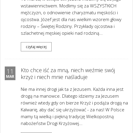
wstawiennictwem. Modlimy się za WSZYSTKICH
mężczyzn, o odnowienie charyzmatu męskości i
ojcostwa. Józef jest dla nas wielkim wzorem głowy
rodziny – Świętej Rodziny. Przykłady ojcostwa i
szlachetnej męskiej opieki nad rodziną...
czytaj więcej
Kto chce iść za mną, niech weźmie swój
11
krzyż i niech mnie naśladuje
MAR
Nie ma innej drogi jak ta z Jezusem. Każda inna jest
drogą na manowce. Dlatego idziemy za Jezusem
również wtedy gdy on bierze Krzyż i podąża drogą na
Kalwarię, aby dać się ukrzyżować - za nas! W Polsce
mamy tą wielką i piękną tradycję Wielkopostną
nabożeństw Drogi Krzyżowej...