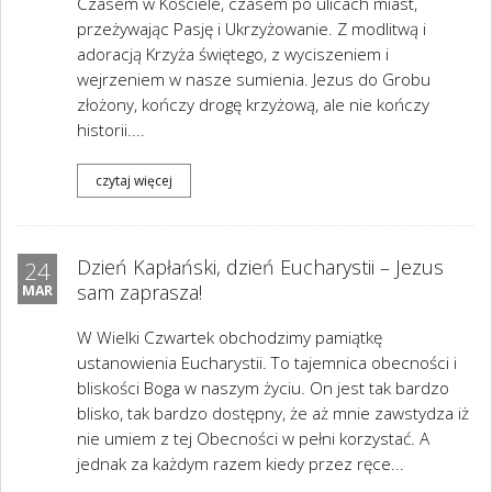
Czasem w Kościele, czasem po ulicach miast,
przeżywając Pasję i Ukrzyżowanie. Z modlitwą i
adoracją Krzyża świętego, z wyciszeniem i
wejrzeniem w nasze sumienia. Jezus do Grobu
złożony, kończy drogę krzyżową, ale nie kończy
historii....
czytaj więcej
Dzień Kapłański, dzień Eucharystii – Jezus
24
sam zaprasza!
MAR
W Wielki Czwartek obchodzimy pamiątkę
ustanowienia Eucharystii. To tajemnica obecności i
bliskości Boga w naszym życiu. On jest tak bardzo
blisko, tak bardzo dostępny, że aż mnie zawstydza iż
nie umiem z tej Obecności w pełni korzystać. A
jednak za każdym razem kiedy przez ręce...