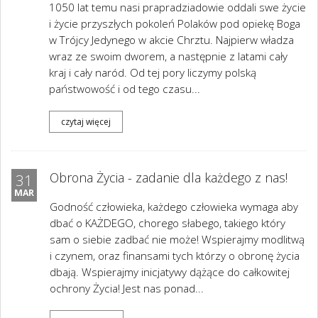
1050 lat temu nasi prapradziadowie oddali swe życie
i życie przyszłych pokoleń Polaków pod opiekę Boga
w Trójcy Jedynego w akcie Chrztu. Najpierw władza
wraz ze swoim dworem, a następnie z latami cały
kraj i cały naród. Od tej pory liczymy polską
państwowość i od tego czasu...
czytaj więcej
Obrona Życia - zadanie dla każdego z nas!
31
MAR
Godność człowieka, każdego człowieka wymaga aby
dbać o KAŻDEGO, chorego słabego, takiego który
sam o siebie zadbać nie może! Wspierajmy modlitwą
i czynem, oraz finansami tych którzy o obronę życia
dbają. Wspierajmy inicjatywy dążące do całkowitej
ochrony Życia! Jest nas ponad...