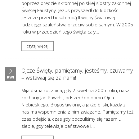
poprzez orędzie skromnej polskiej siostry zakonnej
Świętej Faustyny. Jezus przyszedł do ludzkości
jeszcze przed hekatombą II wojny światowej -
ludzkiego szaleństwa przeciw sobie samym. W 2005
roku w przeddzień tego święta cały...
czytaj więcej
Ojcze Święty, pamiętamy, jesteśmy, czuwamy
2
– wstawiaj się za nami!
KWI
Mija ósma rocznica, gdy 2 kwietnia 2005 roku, nasz
kochany Jan Paweł II, odszedł do domu Ojca
Niebieskiego. Błogosławiony, a jakże bliski, każdy z
nas ma wspomnienia z nim związane. Pamiętamy też
czas odejścia, czas gdy poczuliśmy się razem u
siebie, gdy telewizje państwowe i...