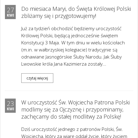
Do miesiaca Maryi, do Święta Królowej Polski
27
zbliżamy się i przygotowujemy!
KWI
Już za tydzień obchodzić będziemy uroczystość
Królowej Polski, będącą jednocześnie świętem
Konstytucji 3 Maja. W tym dniu w wielu kościołach
(m.in. w wałbrzyskiej kolegiacie) tradycyjnie są
odnawiane Jasnogórskie Śluby Narodu. Jak Śluby
Lwowskie króla Jana Kazimierza zostały...
czytaj więcej
W uroczystość Św. Wojciecha Patrona Polski
23
modlimy się za Ojczyznę i przypominamy,
KWI
zachęcamy do stałej modlitwy za Polskę!
Dziś uroczystość jednego z patronów Polski, Św.
Wojciecha, który za wiarę oddał życie, który życiem