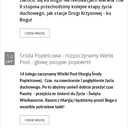
zwrócić się ku Bogu! Na rekolekcjach Marana Tha
II stopnia przechodzimy kolejne etapy życia
duchowego, jak stacje Drogi Krzyżowej - ku
Bogu!
czytaj więcej
Środa Popielcowa - rozpoczynamy Wielki
14
Post - głowę posypie popiołem!
LUT
14 lutego zaczynamy Wielki Post liturgią Środy
Popielcowej. Czas na nawrócenie i pogłębienie życia
duchowego. Po to abyśmy umieli dobrze przeżyć czas
Paschy - przejścia ze śmierci do Życia – Święta
Wielkanocne. Razem z Maryją i będziemy prosić Boga o
wszelkie potrzebne łaski!
czytaj więcej