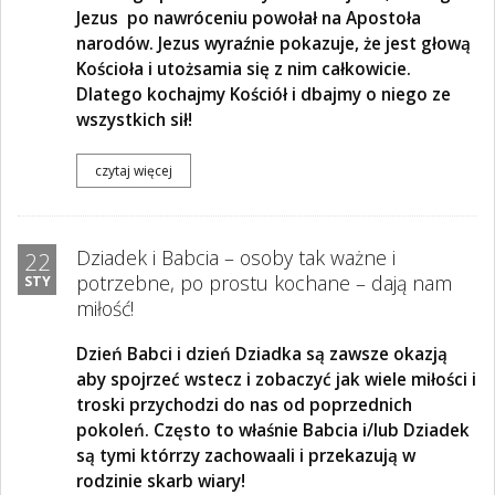
Jezus po nawróceniu powołał na Apostoła
narodów. Jezus wyraźnie pokazuje, że jest głową
Kościoła i utożsamia się z nim całkowicie.
Dlatego kochajmy Kościół i dbajmy o niego ze
wszystkich sił!
czytaj więcej
Dziadek i Babcia – osoby tak ważne i
22
potrzebne, po prostu kochane – dają nam
STY
miłość!
Dzień Babci i dzień Dziadka są zawsze okazją
aby spojrzeć wstecz i zobaczyć jak wiele miłości i
troski przychodzi do nas od poprzednich
pokoleń. Często to właśnie Babcia i/lub Dziadek
są tymi którrzy zachowaali i przekazują w
rodzinie skarb wiary!