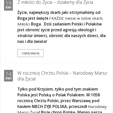
Z miłości do Życia – działamy dla Życia
19
KWI
Życie, największy skarb jaki otrzymaliśmy od
Boga jest święte i
KAŻDE niesie w sobie skarb
Miłości
Boga.
Dziś zadaniem Polski i Polaków
jest obronić życie przed agresją ideologii i
struktur śmierci, obronić dla naszych dzieci, dla
nas i dla świata!
czytaj więcej
W rocznicę Chrztu Polski – Narodowy Marsz
14
dla Życia!
KWI
Tylko pod Krzyżem, tylko pod tym znakiem
Polska jest Polską o Polak Polakiem. W 1058
rocznicę Chrztu Polski, przez Warszawę pod
hasłem NIECH ŻYJE POLSKA, przeszedł
Narodowy
Marsz Życia
! Boże chroń Polskę, Maryjo nasza