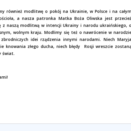
y również modlitwę o pokój na Ukrainie, w Polsce i na cały
ościoła, a nasza patronka Matka Boża Oliwska jest przecie
ę z naszą modlitwą w intencji Ukrainy i narodu ukraińskiego, 
asnym, wolnym kraju. Modlimy się też o nawrócenie w narodzi
, zbrodniczych idei rządzenia innymi narodami. Niech Maryj
kie knowania złego ducha, niech błędy
Rosji wreszcie zostan
y świat.
ami!