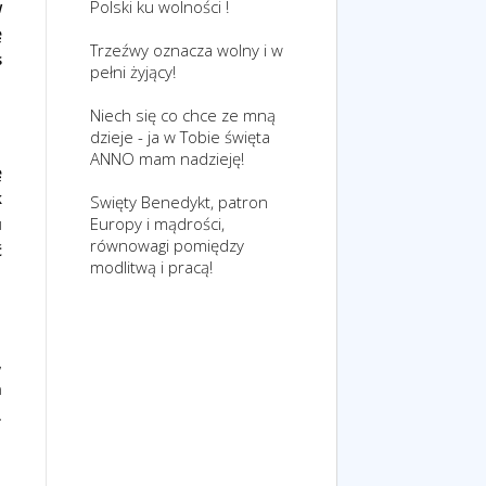
Polski ku wolności !
w
ę
Trzeźwy oznacza wolny i w
s
pełni żyjący!
Niech się co chce ze mną
dzieje - ja w Tobie święta
ANNO mam nadzieję!
ę
k
Swięty Benedykt, patron
Europy i mądrości,
u
równowagi pomiędzy
ć
modlitwą i pracą!
,
a
.