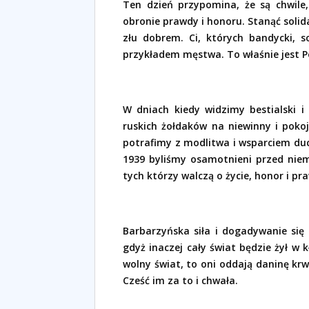
Ten dzień przypomina, że są chwile,
obronie prawdy i honoru. Stanąć solid
złu dobrem. Ci, których bandycki, s
przykładem męstwa. To właśnie jest Po
W dniach kiedy widzimy bestialski i
ruskich żołdaków na niewinny i poko
potrafimy z modlitwa i wsparciem duc
1939 byliśmy osamotnieni przed niem
tych którzy walczą o życie, honor i pr
Barbarzyńska siła i dogadywanie si
gdyż inaczej cały świat będzie żył w 
wolny świat, to oni oddają daninę krw
Cześć im za to i chwała.