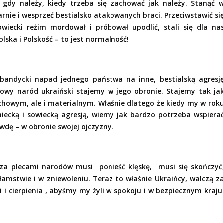
 gdy należy, kiedy trzeba się zachować jak należy. Stanąć 
arnie i wesprzeć bestialsko atakowanych braci. Przeciwstawić si
owiecki reżim mordował i próbował upodlić, stali się dla na
lska i Polskość – to jest normalność!
 bandycki napad jednego państwa na inne, bestialską agresj
jowy naród ukraiński stajemy w jego obronie. Stajemy tak ja
howym, ale i materialnym. Właśnie dlatego że kiedy my w rok
iecką i sowiecką agresją, wiemy jak bardzo potrzeba wspiera
awdę – w obronie swojej ojczyzny.
ę za plecami narodów musi
ponieść klęskę,
musi się skończyć
kłamstwie i w zniewoleniu. Teraz to właśnie Ukraińcy, walczą z
i i cierpienia , abyśmy my żyli w spokoju i w bezpiecznym kraju