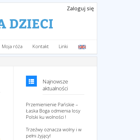
Zaloguj się
Moja róża
Kontakt
Linki
Najnowsze
aktualności
Przemienienie Pańskie –
Łaska Boga odmienia losy
Polski ku wolności !
Trzeźwy oznacza wolny i w
pełni żyjący!