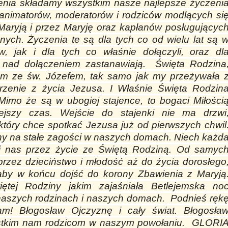
enia składamy wszystkim nasze najlepsze życzeni
 animatorów, moderatorów i rodziców modlących si
Maryją i przez Maryję oraz kapłanów posługującyc
ych. Życzenia te są dla tych co od wielu lat są 
w, jak i dla tych co właśnie dołączyli, oraz dl
ę nad dołączeniem zastanawiają. Święta Rodzina
em ze św. Józefem, tak samo jak my przeżywała 
rzenie z życia Jezusa. I Właśnie Święta Rodzin
Mimo że są w ubogiej stajence, to bogaci Miłości
ejszy czas. Wejście do stajenki nie ma drzwi
tóry chce spotkać Jezusa już od pierwszych chwil
ny na stałe zagości w naszych domach. Niech każd
 nas przez życie ze Świętą Rodziną. Od samyc
przez dzieciństwo i młodość aż do życia dorosłego
aby w końcu dojść do korony Zbawienia z Maryją
ętej Rodziny jakim zajaśniała Betlejemska no
 naszych rodzinach i naszych domach. Podnieś ręk
m! Błogosław Ojczyznę i cały świat. Błogosła
zystkim nam rodzicom w naszym powołaniu. GLORI