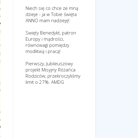
a
Niech się co chce ze mną
ę
dzieje - ja w Tobie święta
h
ANNO mam nadzieję!
w
a
Swięty Benedykt, patron
,
Europy i mądrości,
równowagi pomiędzy
z
modlitwą i pracą!
a
ą
Pierwszy, Jubileuszowy
,
projekt Misyjny Różańca
.
Rodziców, przekroczyliśmy
limit o 27%. AMDG
a
h
,
.
c
ę
w
A