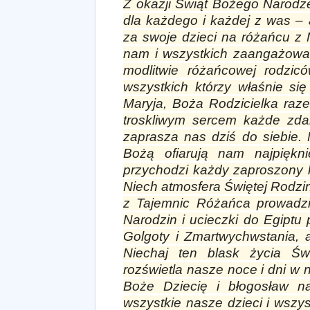
Z okazji Świąt Bożego Narodz
dla każdego i każdej z was –
za swoje dzieci na różańcu z 
nam i wszystkich zaangażowan
modlitwie różańcowej rodzicó
wszystkich którzy właśnie si
Maryja, Boża Rodzicielka raz
troskliwym sercem każde zda
zaprasza nas dziś do siebie. 
Bożą ofiarują nam najpiękni
przychodzi każdy zaproszony k
Niech atmosfera Świętej Rodzi
z Tajemnic Różańca prowadzi
Narodzin i ucieczki do Egiptu 
Golgoty i Zmartwychwstania, 
Niechaj ten blask życia Świ
rozświetla nasze noce i dni w
Boże Dziecię i błogosław na
wszystkie nasze dzieci i ws