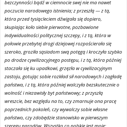
bezczynności bądź w ciemnocie swej nie ma nawet
poczucia narodowego istnienia; z przeszłą — z tą,
która przed tysiącleciem dźwigała się dopiero,
skupiając koło siebie pierwotne, pozbawione
indywidualności politycznej szczepy, i z tą, która w
połowie przebytej drogi dziejowej rozpościerała się
szeroko, groziła sąsiadom swą potęgą i kroczyła szybko
po drodze cywilizacyjnego postępu, i z tą, która później
staczała się ku upadkowi, grzęzła w cywilizacyjnym
zastoju, gotując sobie rozkład sił narodowych i zagładę
państwa, i z tą, która później walczyła bezskutecznie o
wolność i niezawisły byt państwowy; z przyszłą
wreszcie, bez względu na to, czy zmarnuje ona pracę
poprzednich pokoleń, czy wywalczy sobie własne
państwo, czy zdobędzie stanowisko w pierwszym
szeregu narodów. Wszystko co polskie jest moje: