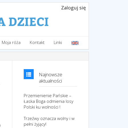
Zaloguj się
Moja róża
Kontakt
Linki
Najnowsze
aktualności
Przemienienie Pańskie –
Łaska Boga odmienia losy
Polski ku wolności !
Trzeźwy oznacza wolny i w
pełni żyjący!
m