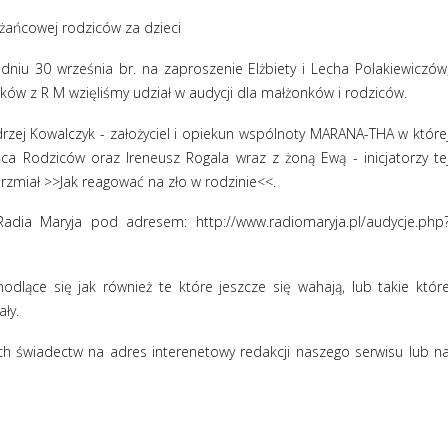
żańcowej rodziców za dzieci
iu 30 września br. na zaproszenie Elżbiety i Lecha Polakiewiczów
ków z R M wzięliśmy udział w audycji dla małżonków i rodziców.
ndrzej Kowalczyk - założyciel i opiekun wspólnoty MARANA-THA w które
ca Rodziców oraz Ireneusz Rogala wraz z żoną Ewą - inicjatorzy te
brzmiał >>Jak reagować na zło w rodzinie<<.
Radia Maryja pod adresem: http://www.radiomaryja.pl/audycje.php
lące się jak również te które jeszcze się wahają, lub takie któr
ły.
h świadectw na adres interenetowy redakcji naszego serwisu lub n