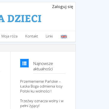
Zaloguj się
Moja róża
Kontakt
Linki
Najnowsze
aktualności
Przemienienie Pańskie –
Łaska Boga odmienia losy
Polski ku wolności !
Trzeźwy oznacza wolny i w
pełni żyjący!