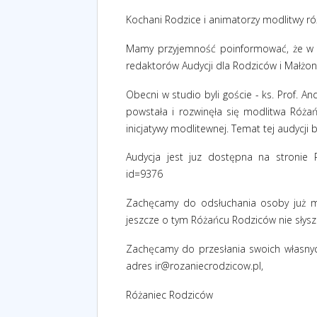
Kochani Rodzice i animatorzy modlitwy ró
Mamy przyjemność poinformować, że w dn
redaktorów Audycji dla Rodziców i Małżon
Obecni w studio byli goście - ks. Prof. A
powstała i rozwinęła się modlitwa Różań
inicjatywy modlitewnej. Temat tej audycji 
Audycja jest juz dostępna na stronie 
id=9376
Zachęcamy do odsłuchania osoby już mod
jeszcze o tym Różańcu Rodziców nie słysza
Zachęcamy do przesłania swoich własnyc
adres
ir@rozaniecrodzicow.pl
,
Różaniec Rodziców