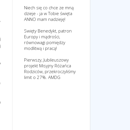
Niech się co chce ze mną
dzieje - ja w Tobie święta
ANNO mam nadzieję!
,
Swięty Benedykt, patron
Europy i mądrości,
j
równowagi pomiędzy
j
modlitwą i pracą!
Pierwszy, Jubileuszowy
?
projekt Misyjny Różańca
Rodziców, przekroczyliśmy
limit o 27%. AMDG
e
a