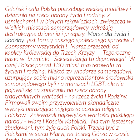
Gdańsk i cała Polska potrzebuje wielkiej modlitwy i
działania na rzecz obrony życia i rodziny. Z
uśmiechami i w białych rękawiczkach, zwłaszcza w
wielkich miastach samorządowcy wdrażają
destrukcyjne działania i przepisy.
Marsz dla życia i
Rodziny
jest formą naszego społecznego sprzeciwu!
Zapraszamy wszystkich ! Marsz przeszedł od
kaplicy Królewskiej do Trzech Krzyży - Tegoroczne
hasło w brzmiało Seksedukacja to deprawacja! W
całej Polsce ponad 130 miast maszerowało za
życiem i rodziną. Niektórzy włodarze samorządowi,
uzurpujący sobie miano reprezentantów środowiska
samorządowego byli na marszach LGBT, ale nie
pojawili się na spotkaniu na rzecz obrony
tradycyjnnych wartości - na rzecz życia i Rodziny.
Firmowali swoim przyzwoleniem skandaliczne
wybryki obrażające najgłębsze uczucia religijne
Polaków. Znieważali najświętsze wartości polskiego
narodu - wiarę i Kościół Katolicki. Na tym jesteśmy
zbudowani, tym żyje duch Polski. Trzeba być z
Polakami w sercu Maryi, na Jasnej Górze w czasie