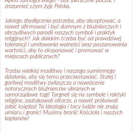
Apelu Jasnogórskiego - aby faktycznie poczuć i
zrozumieć czym żyje Polska.
Jakiego zbydlęcenia potrzeba, aby akceptować, a
nawet afirmować i być dumnym z bluźnierczych i
obrzydliwych parodii naszych symboli i praktyk
religijnych? Jak dalekim trzeba być od prawdziwej
tolerancji i umiłowania wolności oraz poszanowania
wartości, aby to eksponować i promować
w
miejscach publicznych?
Trzeba wielkiej modlitwy i naszego sumiennego
działania, aby się temu przeciwstawiać. Stałej i
gorliwej modlitwy zwłaszcza o nawrócenie
notorycznych bluźnierców ubranych w
samorządowe togi! Targneli się na symbole i raktyki
religijne, zaatakowali ołtarze, a nawet próbowali
zabić księdza! Ta ideologia i tacy ludzie nie znają
umiaru i granic! Musimy bronić Kościoła i naszych
kapłanów!