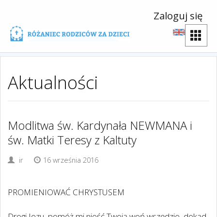
Zaloguj się
Aktualności
Modlitwa św. Kardynała NEWMANA i
św. Matki Teresy z Kaltuty
ir
16 września 2016
PROMIENIOWAĆ CHRYSTUSEM
Drogi Jezu, pomóż mi nieść Twoją woń wszędzie, dokąd