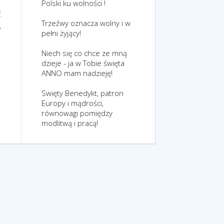
Polski ku wolności !
ć
Trzeźwy oznacza wolny i w
,
pełni żyjący!
Niech się co chce ze mną
dzieje - ja w Tobie święta
ANNO mam nadzieję!
Swięty Benedykt, patron
Europy i mądrości,
równowagi pomiędzy
modlitwą i pracą!