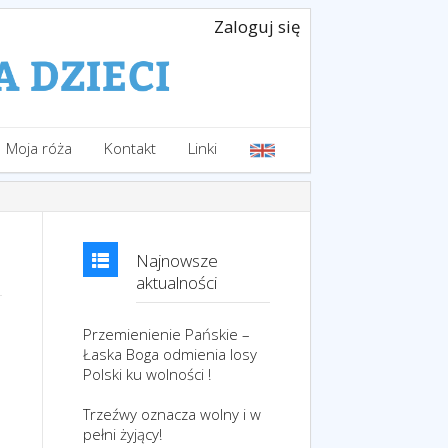
Zaloguj się
Moja róża
Kontakt
Linki
Najnowsze
aktualności
Przemienienie Pańskie –
Łaska Boga odmienia losy
Polski ku wolności !
Trzeźwy oznacza wolny i w
pełni żyjący!