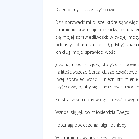
Dzień ósmy: Dusze czyśćcowe
Dziś sprowadź mi dusze, które są w więzi
strumienie krwi mojej ochłodzą ich upal
się mojej sprawiedliwości; w twojej mocy
odpusty i ofiaruj za nie... O, gdybyś znał
ich długi mojej sprawiedliwości.
Jezu najmiłosierniejszy, któryś sam powi
najlitościwszego Serca dusze czyśćcowe 
Twej sprawiedliwości - niech strumieni
czyśćcowego, aby się i tam stawiła moc m
Ze strasznych upałów ognia czyśćcowego
Wznosi się jęk do miłosierdzia Twego.
I doznają pocieszenia, ulgi i ochłody
W strumieniu wylanym krwi i wody.