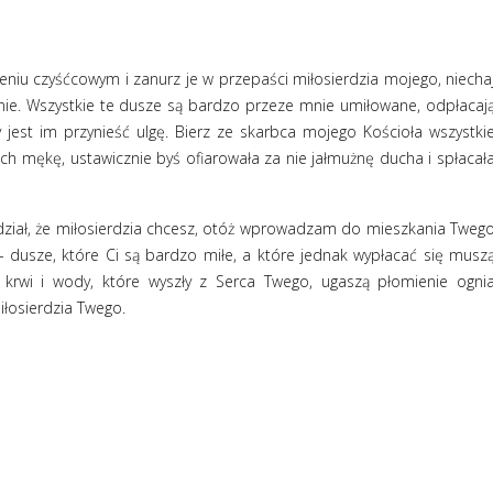
eniu czyśćcowym i zanurz je w przepaści miłosierdzia mojego, niecha
enie. Wszystkie te dusze są bardzo przeze mnie umiłowane, odpłacaj
 jest im przynieść ulgę. Bierz ze skarbca mojego Kościoła wszystki
a ich mękę, ustawicznie byś ofiarowała za nie jałmużnę ducha i spłacał
edział, że miłosierdzia chcesz, otóż wprowadzam do mieszkania Tweg
- dusze, które Ci są bardzo miłe, a które jednak wypłacać się musz
e krwi i wody, które wyszły z Serca Twego, ugaszą płomienie ogni
iłosierdzia Twego.