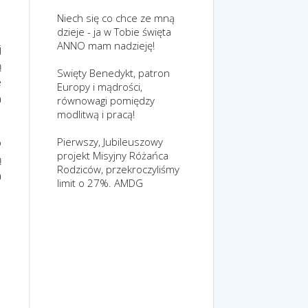
Niech się co chce ze mną
dzieje - ja w Tobie święta
ANNO mam nadzieję!
j
ą
Swięty Benedykt, patron
e
Europy i mądrości,
a
równowagi pomiędzy
modlitwą i pracą!
Pierwszy, Jubileuszowy
o
projekt Misyjny Różańca
ą
Rodziców, przekroczyliśmy
a
limit o 27%. AMDG