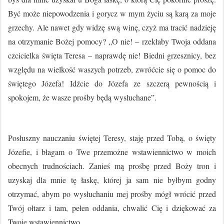
Być może niepowodzenia i gorycz w mym życiu są karą za moje
grzechy. Ale nawet gdy widzę swą winę, czyż ma tracić nadzieję
na otrzymanie Bożej pomocy? „O nie! – rzekłaby Twoja oddana
czcicielka święta Teresa – naprawdę nie! Biedni grzesznicy, bez
względu na wielkość waszych potrzeb, zwróćcie się o pomoc do
świętego Józefa! Idźcie do Józefa ze szczerą pewnością i
spokojem, że wasze prośby będą wysłuchane”.
Posłuszny nauczaniu świętej Teresy, staję przed Tobą, o święty
Józefie, i błagam o Twe przemożne wstawiennictwo w moich
obecnych trudnościach. Zanieś mą prośbę przed Boży tron i
uzyskaj dla mnie tę łaskę, której ja sam nie byłbym godny
otrzymać, abym po wysłuchaniu mej prośby mógł wrócić przed
Twój ołtarz i tam, pełen oddania, chwalić Cię i dziękować za
Twoje wstawiennictwo.