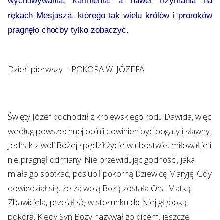
wychowywania, karmienia, a nawet trzymania na
rękach Mesjasza, którego tak wielu królów i proroków
pragnęło choćby tylko zobaczyć.
Dzień pierwszy - POKORA W. JÓZEFA
Święty Józef pochodził z królewskiego rodu Dawida, więc
według powszechnej opinii powinien być bogaty i sławny.
Jednak z woli Bożej spędził życie w ubóstwie, miłował je i
nie pragnął odmiany. Nie przewidując godności, jaka
miała go spotkać, poślubił pokorną Dziewicę Maryję. Gdy
dowiedział się, że za wolą Bożą została Ona Matką
Zbawiciela, przejął się w stosunku do Niej głęboką
pokorą. Kiedy Syn Boży nazywał go ojcem, jeszcze