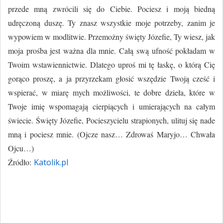
przede mną zwrócili się do Ciebie. Pociesz i moją biedną
udręczoną duszę. Ty znasz wszystkie moje potrzeby, zanim je
wypowiem w modlitwie. Przemożny święty Józefie, Ty wiesz, jak
moja prośba jest ważna dla mnie. Całą swą ufność pokładam w
Twoim wstawiennictwie. Dlatego uproś mi tę łaskę, o którą Cię
gorąco proszę, a ja przyrzekam głosić wszędzie Twoją cześć i
wspierać, w miarę mych możliwości, te dobre dzieła, które w
Twoje imię wspomagają cierpiących i umierających na całym
świecie. Święty Józefie, Pocieszycielu strapionych, ulituj się nade
mną i pociesz mnie. (Ojcze nasz… Zdrowaś Maryjo… Chwała
Ojcu…)
Źródło:
Katolik.pl