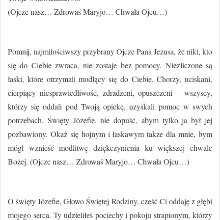
(Ojcze nasz… Zdrowaś Maryjo… Chwała Ojcu…)
Pomnij, najmiłościwszy przybrany Ojcze Pana Jezusa, że nikt, kto
się do Ciebie zwraca, nie zostaje bez pomocy. Niezliczone są
łaski, które otrzymali modlący się do Ciebie. Chorzy, uciskani,
cierpiący niesprawiedliwość, zdradzeni, opuszczeni – wszyscy,
którzy się oddali pod Twoją opiekę, uzyskali pomoc w swych
potrzebach. Święty Józefie, nie dopuść, abym tylko ja był jej
pozbawiony. Okaż się hojnym i łaskawym także dla mnie, bym
mógł wznieść modlitwę dziękczynienia ku większej chwale
Bożej. (Ojcze nasz… Zdrowaś Maryjo… Chwała Ojcu…)
O święty Józefie, Głowo Świętej Rodziny, cześć Ci oddaję z głębi
mojego serca. Ty udzieliłeś pociechy i pokoju strapionym, którzy