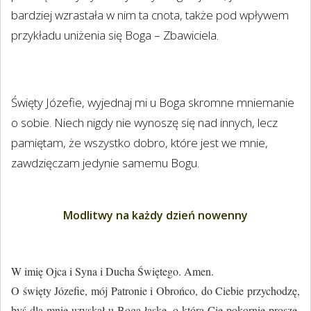
bardziej wzrastała w nim ta cnota, także pod wpływem
przykładu uniżenia się Boga – Zbawiciela.
Święty Józefie, wyjednaj mi u Boga skromne mniemanie
o sobie. Niech nigdy nie wynoszę się nad innych, lecz
pamiętam, że wszystko dobro, które jest we mnie,
zawdzięczam jedynie samemu Bogu.
Modlitwy na każdy dzień nowenny
W imię Ojca i Syna i Ducha Świętego. Amen.
O święty Józefie, mój Patronie i Obrońco, do Ciebie przychodzę,
byś dla mnie uzyskał u Boga łaskę, o którą Cię pokornie proszę.