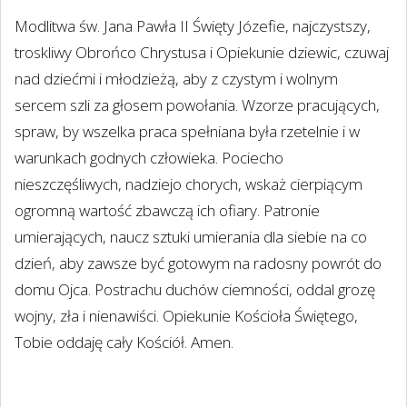
Modlitwa św. Jana Pawła II Święty Józefie, najczystszy,
troskliwy Obrońco Chrystusa i Opiekunie dziewic, czuwaj
nad dziećmi i młodzieżą, aby z czystym i wolnym
sercem szli za głosem powołania. Wzorze pracujących,
spraw, by wszelka praca spełniana była rzetelnie i w
warunkach godnych człowieka. Pociecho
nieszczęśliwych, nadziejo chorych, wskaż cierpiącym
ogromną wartość zbawczą ich ofiary. Patronie
umierających, naucz sztuki umierania dla siebie na co
dzień, aby zawsze być gotowym na radosny powrót do
domu Ojca. Postrachu duchów ciemności, oddal grozę
wojny, zła i nienawiści. Opiekunie Kościoła Świętego,
Tobie oddaję cały Kościół. Amen.