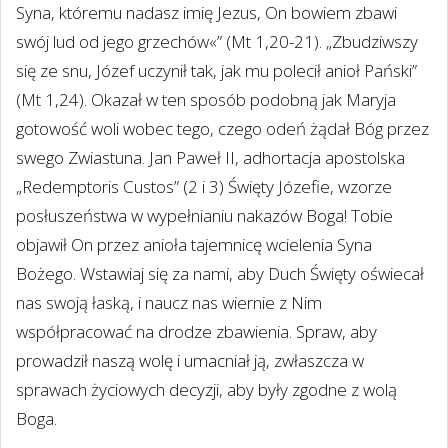
Syna, któremu nadasz imię Jezus, On bowiem zbawi
swój lud od jego grzechów«” (Mt 1,20-21). „Zbudziwszy
się ze snu, Józef uczynił tak, jak mu polecił anioł Pański”
(Mt 1,24). Okazał w ten sposób podobną jak Maryja
gotowość woli wobec tego, czego odeń żądał Bóg przez
swego Zwiastuna. Jan Paweł II, adhortacja apostolska
„Redemptoris Custos” (2 i 3) Święty Józefie, wzorze
posłuszeństwa w wypełnianiu nakazów Boga! Tobie
objawił On przez anioła tajemnicę wcielenia Syna
Bożego. Wstawiaj się za nami, aby Duch Święty oświecał
nas swoją łaską, i naucz nas wiernie z Nim
współpracować na drodze zbawienia. Spraw, aby
prowadził naszą wolę i umacniał ją, zwłaszcza w
sprawach życiowych decyzji, aby były zgodne z wolą
Boga.