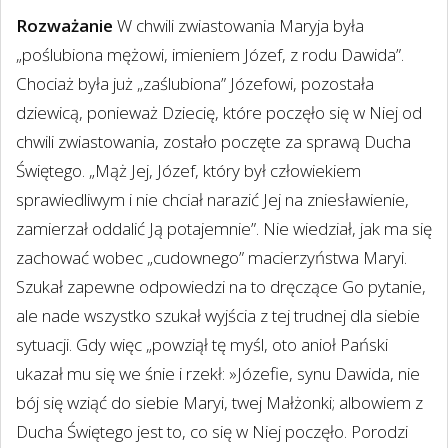
Rozważanie
W chwili zwiastowania Maryja była
„poślubiona mężowi, imieniem Józef, z rodu Dawida”.
Chociaż była już „zaślubiona” Józefowi, pozostała
dziewicą, ponieważ Dziecię, które poczęło się w Niej od
chwili zwiastowania, zostało poczęte za sprawą Ducha
Świętego. „Mąż Jej, Józef, który był człowiekiem
sprawiedliwym i nie chciał narazić Jej na zniesławienie,
zamierzał oddalić Ją potajemnie”. Nie wiedział, jak ma się
zachować wobec „cudownego” macierzyństwa Maryi.
Szukał zapewne odpowiedzi na to dręczące Go pytanie,
ale nade wszystko szukał wyjścia z tej trudnej dla siebie
sytuacji. Gdy więc „powziął tę myśl, oto anioł Pański
ukazał mu się we śnie i rzekł: »Józefie, synu Dawida, nie
bój się wziąć do siebie Maryi, twej Małżonki; albowiem z
Ducha Świętego jest to, co się w Niej poczęło. Porodzi