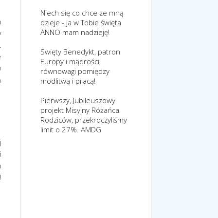
Niech się co chce ze mną
h
dzieje - ja w Tobie święta
ANNO mam nadzieję!
y
.
Swięty Benedykt, patron
e
Europy i mądrości,
w
równowagi pomiędzy
a
modlitwą i pracą!
1
Pierwszy, Jubileuszowy
projekt Misyjny Różańca
Rodziców, przekroczyliśmy
limit o 27%. AMDG
j
i
h
!