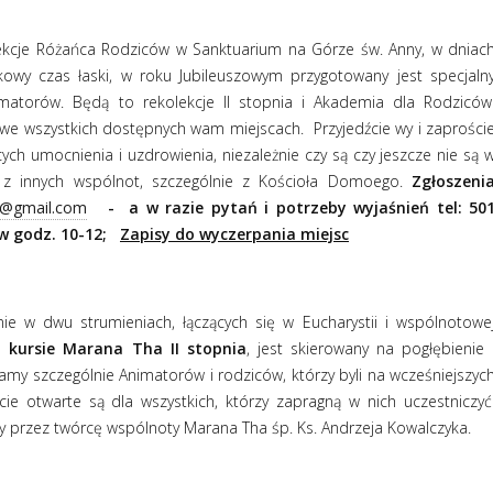
ekcje Różańca Rodziców w Sanktuarium na Górze św. Anny, w dniac
kowy czas łaski, w roku Jubileuszowym przygotowany jest specjaln
matorów. Będą to rekolekcje II stopnia i Akademia dla Rodziców
j, we wszystkich dostępnych wam miejscach. Przyjedźcie wy i zaprości
ych umocnienia i uzdrowienia, niezależnie czy są czy jeszcze nie są 
 z innych wspólnot, szczególnie z Kościoła Domoego.
Zgłoszeni
2@gmail.com
- a w
razie pytań i potrzeby wyjaśnień tel: 50
w godz. 10-12;
Zapisy do wyczerpania miejsc
ie w dwu strumieniach, łączących się w Eucharystii i wspólnotowe
 kursie Marana Tha II stopnia
, jest skierowany na pogłębienie 
zamy szczególnie Animatorów i rodziców, którzy byli na wcześniejszyc
cie otwarte są dla wszystkich, którzy zapragną w nich uczestniczyć
y przez twórcę wspólnoty Marana Tha śp. Ks. Andrzeja Kowalczyka.