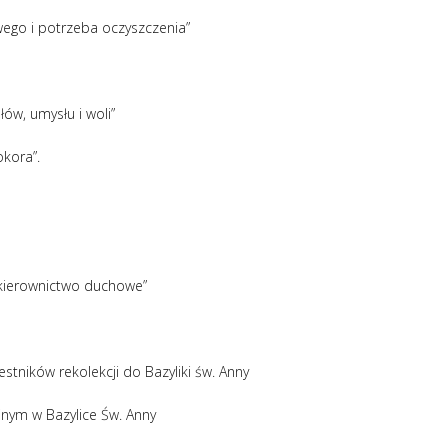
wego i potrzeba oczyszczenia”
ów, umysłu i woli”
okora”.
i kierownictwo duchowe”
stników rekolekcji do Bazyliki św. Anny
jnym w Bazylice Św. Anny