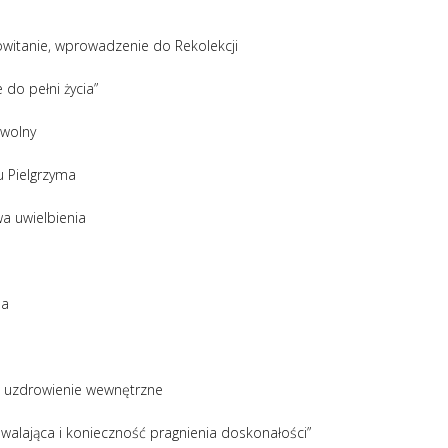
witanie, wprowadzenie do Rekolekcji
do pełni życia”
 wolny
 Pielgrzyma
wa uwielbienia
na
o uzdrowienie wewnętrzne
iewalająca i konieczność pragnienia doskonałości”