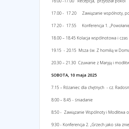
16:00 -17.00 Recepcja, przydział pokoi
17.00 - 17.20 Zawiązanie wspólnoty, po
17.20 - 17.55 Konferencja 1. „Powołanie 
18.00 – 18.45 Kolacja wspólnotowa i czas
19.15 - 20.15 Msza św. Z homilią w Domu
20.30 – 21.30 Czuwanie z Maryją i modlit
SOBOTA, 10 maja 2025
7.15 – Różaniec dla chętnych - cz. Rados
8:00 – 8.45 - śniadanie
8:50 - Zawiązanie Wspólnoty i Modlitwa 
9:30 - Konferencja 2.
„Grzech jako siła zn