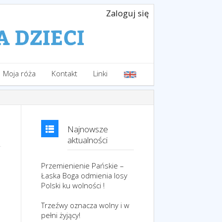
Zaloguj się
Moja róża
Kontakt
Linki
Najnowsze
aktualności
Przemienienie Pańskie –
Łaska Boga odmienia losy
Polski ku wolności !
Trzeźwy oznacza wolny i w
pełni żyjący!