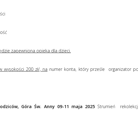
ści
ność
będzie zapewniona opieka dla dzieci.
w wysokości 200 zł/, na
numer konta, który prześle
organizator p
odziców, Góra Św. Anny 09-11 maja 2025
Strumień rekolekcj