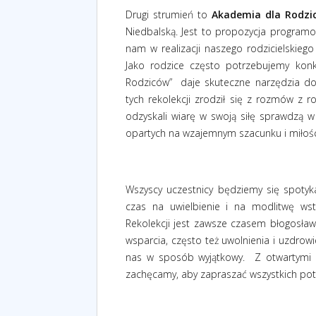
Drugi strumień to
Akademia dla Rodzi
Niedbalską. Jest to propozycja progra
nam w realizacji naszego rodzicielskieg
Jako rodzice często potrzebujemy konk
Rodziców”
daje skuteczne narzędzia do
tych rekolekcji zrodził się z rozmów z 
odzyskali wiarę w swoją siłę sprawdzą w
opartych na wzajemnym szacunku i miłośc
Wszyscy uczestnicy będziemy się spotyka
czas na uwielbienie i na modlitwę wst
Rekolekcji jest zawsze czasem błogosł
wsparcia, często też uwolnienia i uzdrow
nas w sposób wyjątkowy.
Z otwartymi
zachęcamy, aby zapraszać wszystkich pot