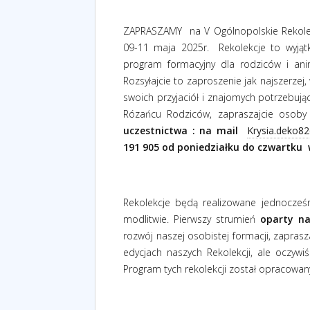
ZAPRASZAMY
na V Ogólnopolskie Rekol
09-11 maja 2025r.
Rekolekcje to wyjąt
program formacyjny dla rodziców i ani
Rozsyłajcie to zaproszenie jak najszerze
swoich przyjaciół i znajomych potrzebując
Rózańcu Rodziców, zapraszajcie osoby
uczestnictwa : na mail
Krysia.deko8
191 905 od poniedziałku do czwartku
Rekolekcje będą realizowane jednocześn
modlitwie. Pierwszy strumień
oparty na
rozwój naszej osobistej formacji, zapras
edycjach naszych Rekolekcji, ale oczywiś
Program tych rekolekcji został opracowan