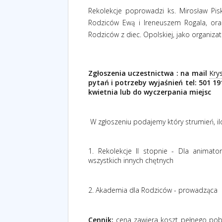
Rekolekcje poprowadzi ks. Mirosław Pi
Rodziców Ewą i Ireneuszem Rogala, ora
Rodziców z diec. Opolskiej, jako organizat
Zgłoszenia uczestnictwa : na mail
Kry
pytań i potrzeby wyjaśnień tel: 501 1
kwietnia lub do wyczerpania miejsc
W zgłoszeniu podajemy który strumień, iloś
1. Rekolekcje II stopnie - Dla animat
wszystkich innych chętnych
2. Akademia dla Rodziców - prowadząca
Cennik:
c
ena zawiera koszt pełnego pob