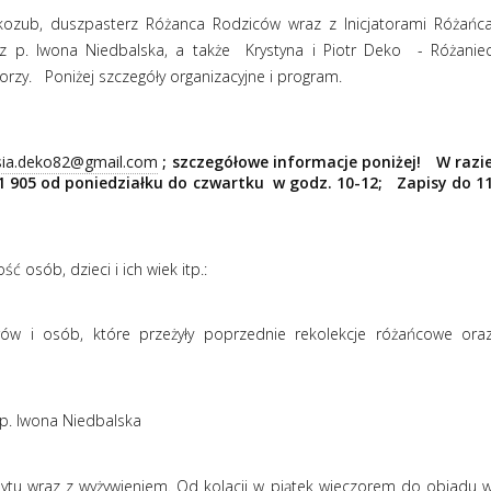
skozub, duszpasterz Różanca Rodziców wraz z Inicjatorami Różańc
z p. Iwona Niedbalska, a także
Krystyna i Piotr Deko
- Różanie
orzy.
Poniżej szczegóły organizacyjne i program.
sia.deko82@gmail.com
; szczegółowe informacje poniżej!
W razi
91 905 od poniedziałku do czwartku
w godz. 10-12;
Zapisy do 1
ć osób, dzieci i ich wiek itp.:
orów i osób, które przeżyły poprzednie rekolekcje różańcowe ora
p. Iwona Niedbalska
ytu wraz z wyżywieniem. Od kolacji w piątek wieczorem do obiadu 