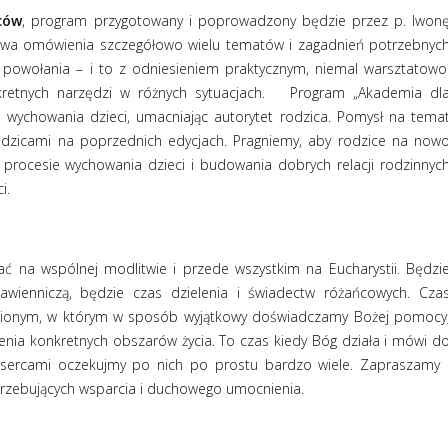
ców
, program przygotowany i poprowadzony będzie przez p. Iwon
mowa omówienia szczegółowo wielu tematów i zagadnień potrzebnyc
o powołania – i to z odniesieniem praktycznym, niemal warsztatowo
retnych narzędzi w różnych sytuacjach.
Program „Akademia dl
 wychowania dzieci, umacniając autorytet rodzica. Pomysł na tema
rodzicami na poprzednich edycjach. Pragniemy, aby rodzice na now
 procesie wychowania dzieci i budowania dobrych relacji rodzinnyc
i.
ć na wspólnej modlitwie i przede wszystkim na Eucharystii. Będzi
awienniczą, będzie czas dzielenia i świadectw różańcowych. Cza
awionym, w którym w sposób wyjątkowy doświadczamy Bożej pomocy
ienia konkretnych obszarów życia. To czas kiedy Bóg działa i mówi d
 sercami oczekujmy po nich po prostu bardzo wiele. Zapraszamy 
rzebujących wsparcia i duchowego umocnienia.