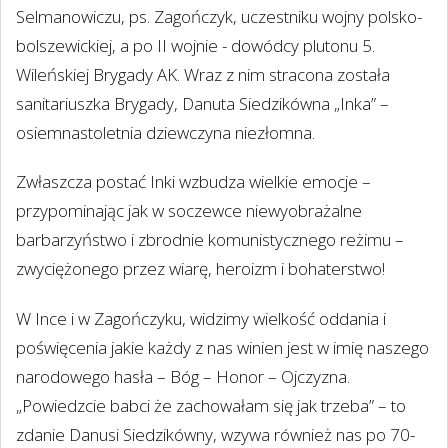
Selmanowiczu, ps. Zagończyk, uczestniku wojny polsko-
bolszewickiej, a po II wojnie - dowódcy plutonu 5.
Wileńskiej Brygady AK. Wraz z nim stracona została
sanitariuszka Brygady, Danuta Siedzikówna „Inka” –
osiemnastoletnia dziewczyna niezłomna.
Zwłaszcza postać Inki wzbudza wielkie emocje –
przypominając jak w soczewce niewyobrażalne
barbarzyństwo i zbrodnie komunistycznego reżimu –
zwyciężonego przez wiarę, heroizm i bohaterstwo!
W Ince i w Zagończyku, widzimy wielkość oddania i
poświęcenia jakie każdy z nas winien jest w imię naszego
narodowego hasła – Bóg – Honor – Ojczyzna.
„Powiedzcie babci że zachowałam się jak trzeba” – to
zdanie Danusi Siedzikówny, wzywa również nas po 70-