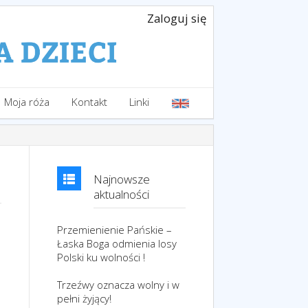
Zaloguj się
Moja róża
Kontakt
Linki
Najnowsze
aktualności
Przemienienie Pańskie –
Łaska Boga odmienia losy
Polski ku wolności !
Trzeźwy oznacza wolny i w
pełni żyjący!