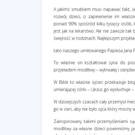
A jakimż smutkiem musi napawać fakt, że
rozwój dzieci, o zapewnienie im właś
ponad 90% spośród kilku tysięcy osób, k
jest jak na lekarstwo. Ale nie zawsze tak 
świętość w rodzinach. Najlepszym przykł
tato naszego umiłowanego Papieża Jana Pa
To właśnie on kształtował syna do pos
przykładem modlitwy – wytrwałej i cierpliw
W Biblii to właśnie ojciec przekazuje bł
umierającej córki – i Jezus go wysłuchuje –
W dzisiejszych czasach cały przemysł med
go w cień, aby nie było ojca który mocny w
Zainspirowany takimi przemyśleniami są
modlitwy za własne dzieci powinniśmy ja