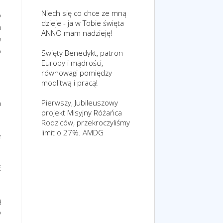
Niech się co chce ze mną
o
dzieje - ja w Tobie święta
m
ANNO mam nadzieję!
w
o
Swięty Benedykt, patron
Europy i mądrości,
równowagi pomiędzy
modlitwą i pracą!
Pierwszy, Jubileuszowy
a
projekt Misyjny Różańca
Rodziców, przekroczyliśmy
limit o 27%. AMDG
e
ć
ą
o