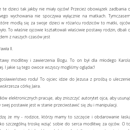
 te dzieci tak jakby nie miały ojców! Przecież obowiązek zadbania 
ciwego wychowania nie spoczywa wyłącznie na matkach. Tymczase
tóre modlą się za swoje dzieci w różańcu rodziców to matki, ojcó
było. To właśnie ojcowie kształtowali właściwie postawy rodzin, dbali 
adem z naszych czasów jest
wła II.
tawy modlitwy i zawierzenia Bogu. To on był dla młodego Karol
ej. I jakie są tego owoce wszyscy mogliśmy oglądać!
ogosławieństwo rodu! To ojciec idzie do Jezusa z prośbą o uleczeni
 wskrzesza córkę Jaira.
iów elektronicznych pracuje, aby zniszczyć autorytet ojca, aby usuną
 swej postawie jest w stanie przeciwstawić się złu i manipulacji.
dzę że my - rodzice, którzy mamy to szczęcie i obdarowanie łask
ko szczególną troskę wziąć sobie do serca modlitwę za ojców. O t