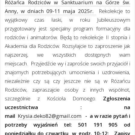
Różańca Rodziców w Sanktuarium na Górze św.
Anny, w dniach 09-11 maja 2025r.
Rekolekcje to
wyjątkowy czas łaski, w roku Jubileuszowym
przygotowany jest specjalny program formacyjny dla
rodziców i animatorów. Będą to rekolekcje II stopnia i
Akademia dla Rodziców. Rozsyłajcie to zaproszenie jak
najszerzej, we wszystkich dostępnych wam
miejscach. Przyjedźcie wy i zaproście swoich przyjaciół i
znajomych potrzebujących umocnienia i uzdrowienia,
niezależnie czy są czy jeszcze nie są w Rózańcu
Rodziców, zapraszajcie osoby z innych wspólnot,
szczególnie z Kościoła Domoego.
Zgłoszenia
uczestnictwa : na
mail
Krysia.deko82@gmail.com
- a w
razie pytań i
potrzeby wyjaśnień tel: 501 191 905 od
poniedziałku do czwartku
w godz. 10-12;
Zapisy