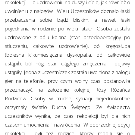
rekolekcji - o uzdrowieniu na duszy i ciele, jak również o
uwolnieniu z nałogów. Wielu Uczestników doznało łaski
przebaczenia sobie bądź bliskim, a nawet łaski
pojednania w rodzinie po wielu latach. Osoba została
uzdrowione z bólu kolana (stan przedoperacyjny po
stłuczeniu, całkowite uzdrowienie), ból kręgosłupa
(bolesna kilkumiesięczna dyskopatia, ból całkowicie
ustąpił), ból nóg, stan ciągłego zmęczenia - objawy
ustąpiły. Jedna z uczestniczek została uwolniona z nałogu
gier na telefonie, przy czym wolny czas postanowiła
przeznaczyć na założenie kolejnej Róży Różańca
Rodziców. Osoby w trudnej sytuacji niejednokrotnie
otrzymały światło Ducha Świętego. Ze świadectw
uczestników wynika, że czas rekolekcji był dla nich
czasem umocnienia i nawrócenia . W poprzedniej edycji
rekolekcji byli też rodzice, którzy modlili się o