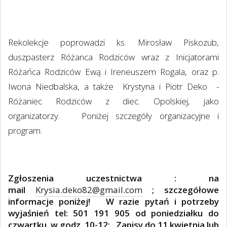
Rekolekcje poprowadzi ks. Mirosław Piskozub,
duszpasterz Różanca Rodziców wraz z Inicjatorami
Różańca Rodziców Ewą i Ireneuszem Rogala, oraz p.
Iwona Niedbalska, a także
Krystyna i Piotr Deko
-
Różaniec Rodziców z diec. Opolskiej, jako
organizatorzy.
Poniżej szczegóły organizacyjne i
program.
Zgłoszenia uczestnictwa : na
mail
Krysia.deko82@gmail.com
; szczegółowe
informacje poniżej!
W razie pytań i potrzeby
wyjaśnień tel: 501 191 905 od poniedziałku do
czwartku
w godz. 10-12;
Zapisy do 11 kwietnia lub