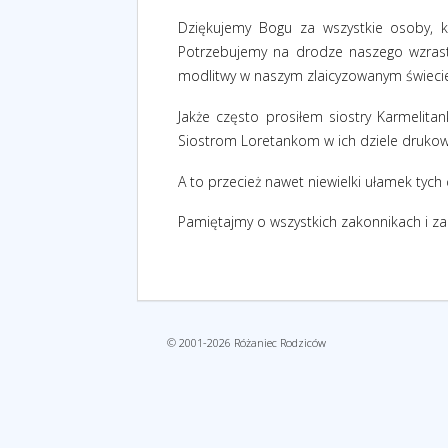
Dziękujemy Bogu za wszystkie osoby, k
Potrzebujemy na drodze naszego wzrast
modlitwy w naszym zlaicyzowanym świeci
Jakże często prosiłem siostry Karmelita
Siostrom Loretankom w ich dziele drukowan
A to przecież nawet niewielki ułamek tych
Pamiętajmy o wszystkich zakonnikach i zak
© 2001-2026 Różaniec Rodziców