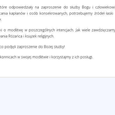
tóre odpowiedziały na zaproszenie do służby Bogu i człowiekowi
ania kapłanów i osób konsekrowanych, potrzebujemy źródeł łaski 
e.
nki o modlitwę w poszczególnych intencjach. Jak wiele zawdzięczam
ia Różańca i książek religijnych.
 co podjęli zaproszenie do Bożej służby!
onnicach w swojej modlitwie i korzystajmy z ich posługi.