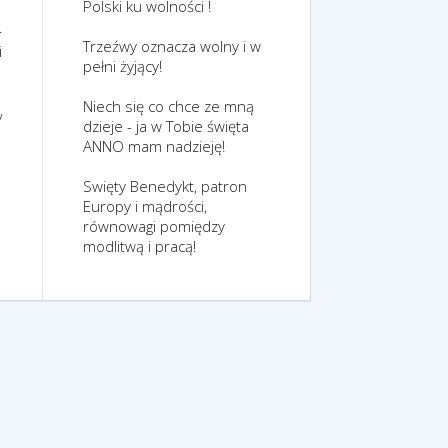
Polski ku wolności !
.
Trzeźwy oznacza wolny i w
i
pełni żyjący!
Niech się co chce ze mną
y
dzieje - ja w Tobie święta
ANNO mam nadzieję!
Swięty Benedykt, patron
Europy i mądrości,
równowagi pomiędzy
modlitwą i pracą!