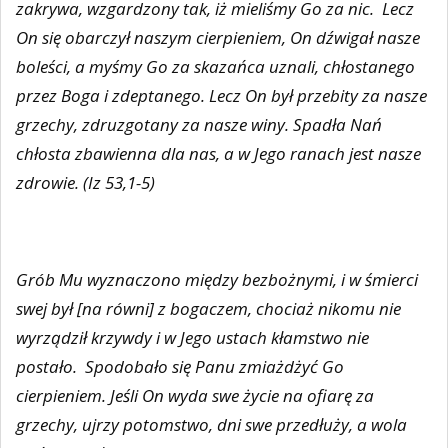
zakrywa, wzgardzony tak, iż mieliśmy Go za nic.
Lecz
On się obarczył naszym cierpieniem, On dźwigał nasze
boleści, a myśmy Go za skazańca uznali, chłostanego
przez Boga i zdeptanego. Lecz On był przebity za nasze
grzechy, zdruzgotany za nasze winy. Spadła Nań
chłosta zbawienna dla nas, a w Jego ranach jest nasze
zdrowie. (Iz 53,1-5)
Grób Mu wyznaczono między bezbożnymi, i w śmierci
swej był [na równi] z bogaczem, chociaż nikomu nie
wyrządził krzywdy i w Jego ustach kłamstwo nie
postało.
Spodobało się Panu zmiażdżyć Go
cierpieniem. Jeśli On wyda swe życie na ofiarę za
grzechy, ujrzy potomstwo, dni swe przedłuży, a wola