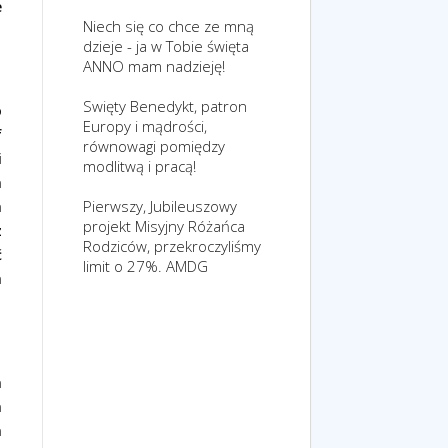
e
Niech się co chce ze mną
dzieje - ja w Tobie święta
ANNO mam nadzieję!
Swięty Benedykt, patron
o
Europy i mądrości,
f
równowagi pomiędzy
i
modlitwą i pracą!
a
Pierwszy, Jubileuszowy
h
projekt Misyjny Różańca
z
Rodziców, przekroczyliśmy
ć
limit o 27%. AMDG
h
a
a
a