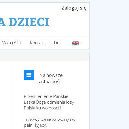
Zaloguj się
Moja róża
Kontakt
Linki
Najnowsze
aktualności
Przemienienie Pańskie –
Łaska Boga odmienia losy
Polski ku wolności !
Trzeźwy oznacza wolny i w
pełni żyjący!