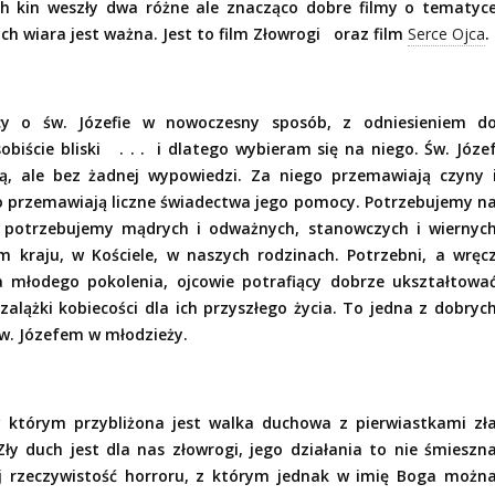
ch kin weszły dwa różne ale znacząco dobre filmy o tematyc
ch wiara jest ważna. Jest to film Złowrogi
oraz film
Serce Ojca
.
cy o św. Józefie w nowoczesny sposób, z odniesieniem d
biście bliski
. . .
i dlatego wybieram się na niego. Św. Józe
ącą, ale bez żadnej wypowiedzi. Za niego przemawiają czyny 
 przemawiają liczne świadectwa jego pomocy. Potrzebujemy n
 potrzebujemy mądrych i odważnych, stanowczych i wiernyc
 kraju, w Kościele, w naszych rodzinach. Potrzebni, a wręc
a młodego pokolenia, ojcowie potrafiący dobrze ukształtowa
alążki kobiecości dla ich przyszłego życia. To jedna z dobryc
św. Józefem w młodzieży.
 w którym przybliżona jest walka duchowa z pierwiastkami zł
Zły duch jest dla nas złowrogi, jego działania to nie śmieszn
ej rzeczywistość horroru, z którym jednak w imię Boga możn