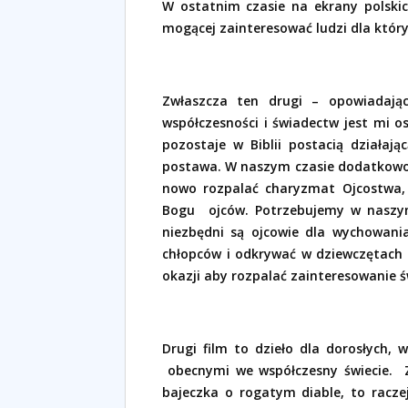
W ostatnim czasie na ekrany polski
mogącej zainteresować ludzi dla który
Zwłaszcza ten drugi – opowiadają
współczesności i świadectw jest mi oso
pozostaje w Biblii postacią działaj
postawa. W naszym czasie dodatkowo
nowo rozpalać charyzmat Ojcostwa,
Bogu
ojców. Potrzebujemy w naszym
niezbędni są ojcowie dla wychowani
chłopców i odkrywać w dziewczętach z
okazji aby rozpalać zainteresowanie 
Drugi film to dzieło dla dorosłych,
obecnymi we współczesny świecie.
bajeczka o rogatym diable, to racz