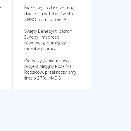
Niech się co chce ze mną
w
dzieje - ja w Tobie święta
ANNO mam nadzieję!
Swięty Benedykt, patron
Europy i mądrości,
a
równowagi pomiędzy
modlitwą i pracą!
Pierwszy, Jubileuszowy
projekt Misyjny Różańca
Rodziców, przekroczyliśmy
limit o 27%. AMDG