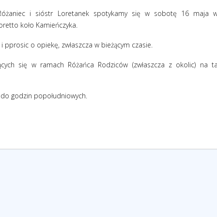
 Różaniec i sióstr Loretanek spotykamy się w sobotę 16 maja 
oretto koło Kamieńczyka.
i pprosic o opiekę, zwłaszcza w bieżącym czasie.
cych się w ramach Różańca Rodziców (zwłaszcza z okolic) na t
a do godzin popołudniowych.