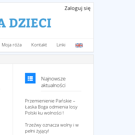
Zaloguj się
Moja róża
Kontakt
Linki
Najnowsze
aktualności
Przemienienie Pańskie –
Łaska Boga odmienia losy
Polski ku wolności !
Trzeźwy oznacza wolny i w
pełni żyjący!