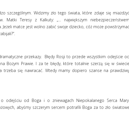
zo szczególnym. Widzimy zło tego świata, które zdaje się miażdży
w. Matki Teresy z Kalkuty: „… największym niebezpieczeństwe
ja. Jeżeli matce jest wolno zabić swoje dziecko, cóż może powstrzyma
bijali?”.
dramatyczne przekazy.
Błędy Rosji to przede wszystkim odejście o
na Bożym Prawie. I za te błędy, które totalnie szerzą się w świeci
 zła trzeba się nawracać. Wtedy mamy dopiero szanse na prawdziw
 o odejściu od Boga i o zniewagach Niepokalanego Serca Mary
żowych, abyśmy szczerym sercem potrafili Boga za to zło światow