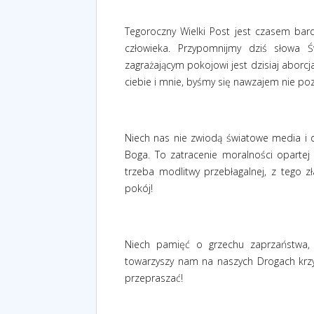
Tegoroczny Wielki Post jest czasem bard
człowieka. Przypomnijmy dziś słowa Ś
zagrażającym pokojowi jest dzisiaj aborc
ciebie i mnie, byśmy się nawzajem nie poza
Niech nas nie zwiodą światowe media i 
Boga. To zatracenie moralności opartej 
trzeba modlitwy przebłagalnej, z tego
pokój!
Niech pamięć o grzechu zaprzaństwa,
towarzyszy nam na naszych Drogach krzy
przepraszać!