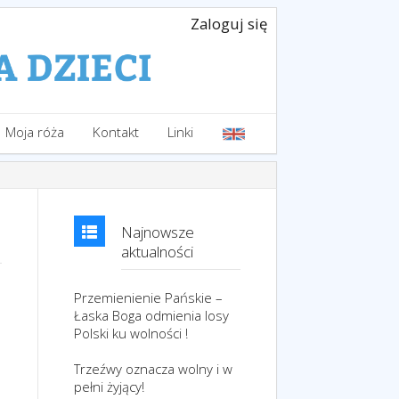
Zaloguj się
Moja róża
Kontakt
Linki
Najnowsze
aktualności
Przemienienie Pańskie –
Łaska Boga odmienia losy
Polski ku wolności !
Trzeźwy oznacza wolny i w
pełni żyjący!