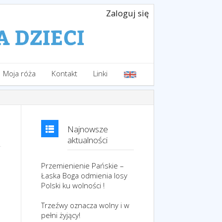
Zaloguj się
Moja róża
Kontakt
Linki
Najnowsze
aktualności
Przemienienie Pańskie –
Łaska Boga odmienia losy
Polski ku wolności !
Trzeźwy oznacza wolny i w
pełni żyjący!