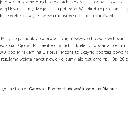
jom – pamiętamy o tych kapłanach, siostrach i osobach świeckich
Dobrą Nowinę tam, gdzie jest taka potrzeba. Wielokrotnie przekonali si
ddaje wielokroć więcej i wlewa radość w serca pomocników Misji!
isji, ale ja chciałby osobiście zachęcić wszystkich członków Różańc
sparcia Ojców Michaelitów w ich dziele budowania centru
WO pod Mińskiem na Białorusi. Można to uczynić poprzez dowoln
a regularna wpłata n
awet niewielkiej sumy,
ale regularna np. 10zł, 20 z
go na stronie :
Gatowo - Pomóż zbudować kościół na Białorusi