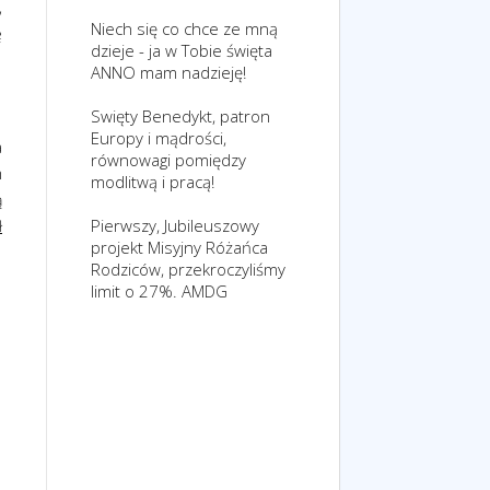
,
Niech się co chce ze mną
ę
dzieje - ja w Tobie święta
ANNO mam nadzieję!
Swięty Benedykt, patron
Europy i mądrości,
a
równowagi pomiędzy
m
modlitwą i pracą!
ą
Pierwszy, Jubileuszowy
ł
projekt Misyjny Różańca
Rodziców, przekroczyliśmy
limit o 27%. AMDG