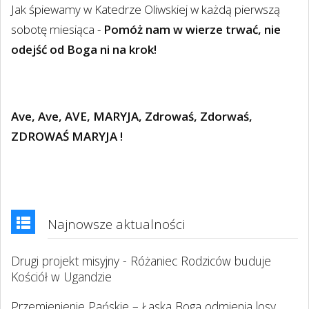
Jak śpiewamy w Katedrze Oliwskiej w każdą pierwszą
sobotę miesiąca -
Pomóż nam w wierze trwać, nie
odejść od Boga ni na krok!
Ave, Ave, AVE, MARYJA, Zdrowaś, Zdorwaś,
ZDROWAŚ MARYJA !
Najnowsze aktualności
Drugi projekt misyjny - Różaniec Rodziców buduje
Kościół w Ugandzie
Przemienienie Pańskie – Łaska Boga odmienia losy