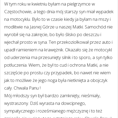
W tym roku w kwietniu byłam na pielgrzymce w
Częstochowie, a tego dnia mój starszy syn miał wypadek
na motocyklu. Było to w czasie kiedy ja byłam na mszy i
modlitwie na Jasnej Górze u naszej Matki. Samochód nie
wyrobił się na zakręcie, bo było ślisko po deszczu i
wjechał prosto w syna. Ten przekoziołkował przez auto i
upadł ramieniem na krawężnik. Okazało się że motocykl
od uderzenia ma przesunięty silnik i to sporo, a syn tylko
potłuczenia. Wiem, że był to cud i ochrona Matki, a nie
szczęście po prostu czy przypadek, bo nawet nie wiem
jak to możliwe że jego noga była nietknięta a obojczyk
cały. Chwała Panu !
Mój młodszy syn był bardzo zamknięty, nieśmiały,
wystraszony. Dziś wyrasta na dowcipnego,
sympatycznego i roześmianego mężczyznę i to też