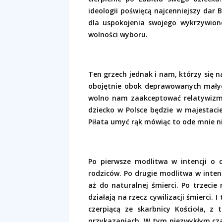
ideologii poświęcą najcenniejszy dar 
dla uspokojenia swojego wykrzywion
wolności wyboru.
Ten grzech jednak i nam, którzy się 
obojętnie obok deprawowanych małych 
wolno nam zaakceptować relatywizmu
dziecko w Polsce będzie w majestaci
Piłata umyć rąk mówiąc to ode mnie ni
Po pierwsze modlitwa w intencji o o
rodziców. Po drugie modlitwa w intenc
aż do naturalnej śmierci. Po trzeci
działają na rzecz cywilizacji śmierci. I
czerpiącą ze skarbnicy Kościoła, z 
przykazaniach. W tym niezwykłym czas