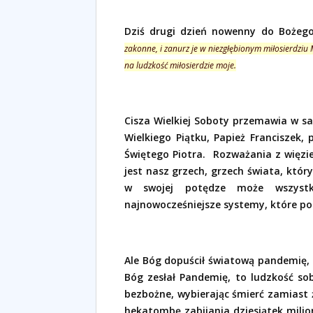
Dziś drugi dzień nowenny do Bożego
zakonne, i zanurz je w niezgłębionym miłosierdziu
na ludzkość miłosierdzie moje.
Cisza Wielkiej Soboty przemawia w s
Wielkiego Piątku, Papież Franciszek,
Świętego Piotra.
Rozważania z więzi
jest nasz grzech, grzech świata, któr
w swojej potędze może wszystko.
najnowocześniejsze systemy, które po
Ale Bóg dopuścił światową pandemię, 
Bóg zesłał Pandemię, to ludzkość sobi
bezbożne, wybierając śmierć zamiast 
hekatombę zabijania dziesiątek milio