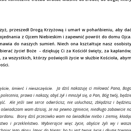
Krzyż, przeszedł Drogą Krzyżową i umarł w pohańbieniu, aby da
ojednania z Ojcem Niebieskim i zapewnić powrót do domu Ojca
mawia do naszych sumień. Niech ona kształtuje nasz osobist
erać życie! Boże - dziękuję Ci za Kościół święty, za kapłanów
za wszystkich, którzy poświęcili życie w służbie Kościoła, aby
ości.
Ja dziś nakazuję ci miłować Pana, Bog
ęście, śmierć i nieszczęście.
 polecenia, prawa i nakazy, abyś żył i mnożył się, a Pan, Bóg twój, będzi
ąść. Ale jeśli swe serce odwrócisz, nie usłuchasz, zbłądzisz i będzies
oświadczam wam dzisiaj, że na pewno zginiecie, niedługo zabawicie n
u Jordanu. Biorę dziś przeciwko wam na świadków niebo i ziemię, kładą
two i przekleństwo. Wybierajcie więc życie, abyście żyli wy i wasz
hając Jego głosu, lgnąc do Niego; bo tu jest twoje życie i długie trwani