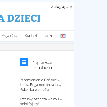
Zaloguj się
Moja róża
Kontakt
Linki
Najnowsze
aktualności
Przemienienie Pańskie –
Łaska Boga odmienia losy
Polski ku wolności !
Trzeźwy oznacza wolny i w
pełni żyjący!