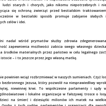
e
ludzi starych i chorych, jako nikomu niepotrzebnych i ni
zycąca się ochroną zwierząt przed bestialskim traktowanie
ocześnie w bestialski sposób promuje zabijanie słabych 
ch celów i idei.
dni nadal wśród prymatów służby zdrowia zdegenerowan
ność zapewnienia możliwości zabicia swego własnego dzieck
a środków materialnych przez państwo w celu legalnego (sic!
stocie – i to jeszcze przez jego własną matkę.
nie powinien wciąż rozbrzmiewać w naszych sumieniach. Czyż lo
u bezbronnego Jezusa, który pozwolił na niesprawiedliwy wyro
świętej, niewinnej krwi. To współczesne parlamenty i sądy 
ólnoświatowe i lokalne organizacje w fałszywej trosce o los
dzieci na śmierć i dziesiątki milionów ich matek na wielki
a. Osoby z tych sądów, parlamentów i organizacji dla swoic