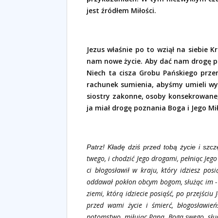
jest źródłem Miłości.
Jezus właśnie po to wziął na siebie 
nam nowe życie. Aby dać nam drogę p
Niech ta cisza Grobu Pańskiego prze
rachunek sumienia, abyśmy umieli wybi
siostry zakonne, osoby konsekrowane, 
ja miał drogę poznania Boga i Jego Mił
Patrz! Kładę dziś przed tobą życie i szcz
twego, i chodzić Jego drogami, pełniąc Jego
ci błogosławił w kraju, który idziesz posi
oddawał pokłon obcym bogom, służąc im - 
ziemi, którą idziecie posiąść, po przejści
przed wami życie i śmierć, błogosławieńs
potomstwo,
miłując Pana, Boga swego, słuc