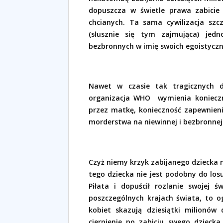
dopuszcza w świetle prawa zabici
chcianych. Ta sama cywilizacja szc
(słusznie się tym zajmująca) jedn
bezbronnych w imię swoich egoistyczny
Nawet w czasie tak tragicznych 
organizacja WHO
wymienia koniecz
przez matkę, konieczność zapewnieni
morderstwa na niewinnej i bezbronnej i
Czyż niemy krzyk zabijanego dziecka 
tego dziecka nie jest podobny do los
Piłata i dopuścił rozlanie swojej 
poszczególnych krajach świata, to og
kobiet skazują dziesiątki milionów 
cierpienie po zabiciu swego dzieck