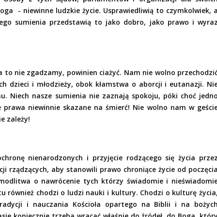
Boga
- niewinne ludzkie życie. Usprawiedliwią to czymkolwiek, 
ego sumienia przedstawią to jako dobro, jako prawo i wyra
na to nie zgadzamy, powinien ciażyć. Nam nie wolno przechodzi
dzieci i młodzieży, obok kłamstwa o aborcji i eutanazji. Ni
. Niech nasze sumienia nie zaznają spokoju, póki choć jedn
e prawa niewinnie skazane na śmierć! Nie wolno nam w geści
e zależy!
chronę nienarodzonych i przyjęcie rodzącego się życia prze
ji rządzących, aby stanowili prawo chroniące życie od poczęci
e modlitwa o nawrócenie tych którzy świadomie i nieświadomi
 tu również chodzi o ludzi nauki i kultury. Chodzi o kulturę życia
tradycji i nauczania Kościoła opartego na Biblii i na bożyc
ie koniecznie trzeba wracać właśnie do źródeł, do Boga, któr