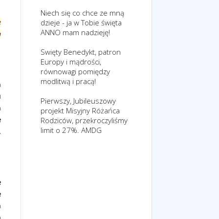
Niech się co chce ze mną
dzieje - ja w Tobie święta
e
ANNO mam nadzieję!
a
Swięty Benedykt, patron
Europy i mądrości,
równowagi pomiędzy
modlitwą i pracą!
a
u
Pierwszy, Jubileuszowy
m
projekt Misyjny Różańca
e
Rodziców, przekroczyliśmy
limit o 27%. AMDG
,
e
e
a
a