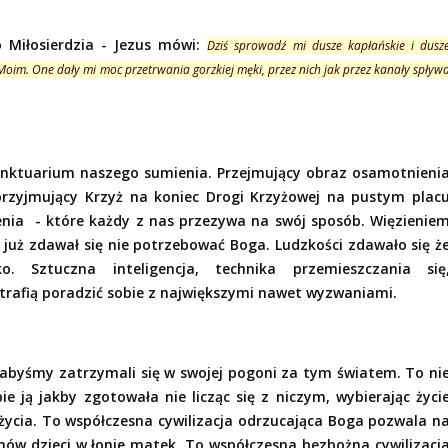
 Miłosierdzia - Jezus mówi:
Dziś sprowadź mi dusze kapłańskie i dusz
 Moim. One dały mi moc przetrwania gorzkiej męki, przez nich jak przez kanały spływ
anktuarium naszego sumienia. Przejmujący obraz osamotnieni
 przyjmujący Krzyż na koniec Drogi Krzyżowej na pustym plac
enia
- które każdy z nas przezywa na swój sposób. Więzienie
y już zdawał się nie potrzebować Boga. Ludzkości zdawało się ż
 Sztuczna inteligencja, technika przemieszczania się
trafią poradzić sobie z największymi nawet wyzwaniami.
abyśmy zatrzymali się w swojej pogoni za tym światem. To ni
e ją jakby zgotowała nie licząc się z niczym, wybierając życi
życia. To współczesna cywilizacja odrzucająca Boga pozwala n
nów dzieci w łonie matek. To współczesna bezbożna cywilizacj