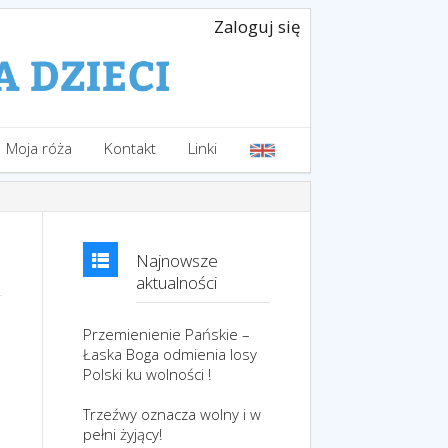
Zaloguj się
Moja róża
Kontakt
Linki
Najnowsze
aktualności
Przemienienie Pańskie –
Łaska Boga odmienia losy
Polski ku wolności !
Trzeźwy oznacza wolny i w
pełni żyjący!