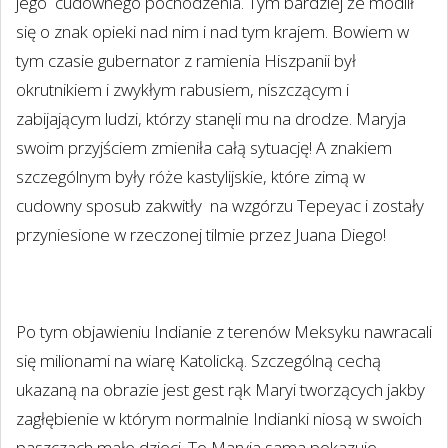
jego
cudownego pochodzenia. Tym bardziej że modlił
się o znak opieki nad nim i nad tym krajem. Bowiem w
tym czasie gubernator z ramienia Hiszpanii był
okrutnikiem i zwykłym rabusiem, niszczącym i
zabijającym ludzi, którzy stanęli mu na drodze. Maryja
swoim przyjściem zmieniła całą sytuację! A znakiem
szczególnym były róże kastylijskie, które zimą w
cudowny sposub zakwitły na wzgórzu Tepeyac i zostały
przyniesione w rzeczonej tilmie przez Juana Diego!
Po tym objawieniu Indianie z terenów Meksyku nawracali
się milionami na wiarę Katolicką. Szczególną cechą
ukazaną na obrazie jest gest rąk Maryi tworzących jakby
zagłębienie w którym normalnie Indianki niosą w swoich
paszczach małe dzieci. To Maryja sama pokazuje