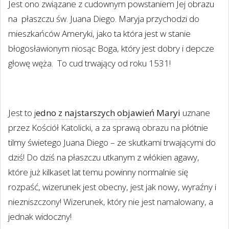
Jest ono związane z cudownym powstaniem Jej obrazu
na
płaszczu św. Juana Diego. Maryja przychodzi do
mieszkańców Ameryki, jako ta która jest w stanie
błogosławionym niosąc Boga, który jest dobry i depcze
głowę węża.
To cud trwający od roku 1531!
Jest to j
edno z najstarszych objawień Maryi
uznane
przez Kościół Katolicki, a za sprawą obrazu na płótnie
tilmy świetego Juana Diego – ze skutkami trwającymi do
dziś! Do dziś na płaszczu utkanym z włókien agawy,
które już kilkaset lat temu powinny normalnie się
rozpaść, wizerunek jest obecny, jest jak nowy, wyraźny i
niezniszczony! Wizerunek, który nie jest namalowany, a
jednak widoczny!