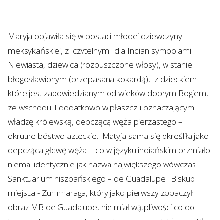
Maryja objawiła się w postaci młodej dziewczyny
meksykańskiej, z
czytelnymi
dla Indian symbolami.
Niewiasta, dziewica (rozpuszczone włosy), w stanie
błogosławionym (przepasana kokardą),
z dzieckiem
które jest zapowiedzianym od wieków dobrym Bogiem,
ze wschodu. I dodatkowo w płaszczu oznaczającym
władzę królewską, depczącą węża pierzastego –
okrutne bóstwo azteckie.
Matyja sama się określiła jako
depcząca głowę węża – co w języku indiańskim brzmiało
niemal identycznie jak nazwa największego wówczas
Sanktuarium hiszpańskiego – de Guadalupe.
Biskup
miejsca - Zummaraga, który jako pierwszy zobaczył
obraz MB de Guadalupe, nie miał wątpliwości co do