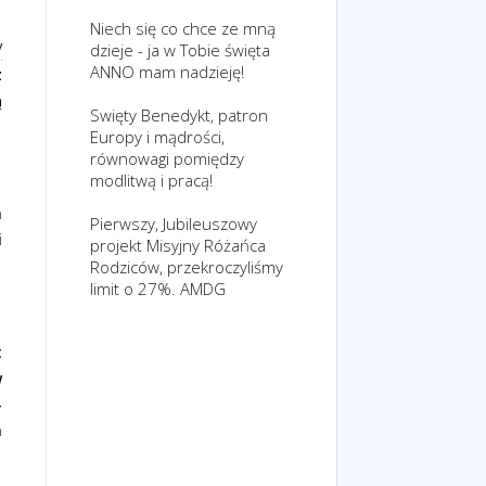
Niech się co chce ze mną
V
dzieje - ja w Tobie święta
ANNO mam nadzieję!
z
ą
Swięty Benedykt, patron
Europy i mądrości,
równowagi pomiędzy
modlitwą i pracą!
a
Pierwszy, Jubileuszowy
i
projekt Misyjny Różańca
Rodziców, przekroczyliśmy
limit o 27%. AMDG
t
w
–
a