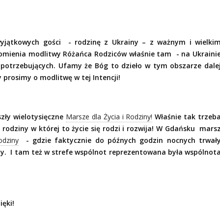
wyjątkowych gości
- rodzinę z Ukrainy – z ważnym i wielki
omienia modlitwy Różańca Rodziców właśnie tam
- na Ukraini
potrzebujących. Ufamy że Bóg to dzieło w tym obszarze dale
 prosimy o modlitwę w tej Intencji!
szły wielotysięczne
Marsze dla Życia i Rodziny!
Właśnie tak trzeb
la rodziny w której to życie się rodzi i rozwija! W Gdańsku
mars
odziny
- gdzie faktycznie do późnych godzin nocnych trwał
ty.
I tam też w strefe wspólnot reprezentowana była wspólnot
ięki!