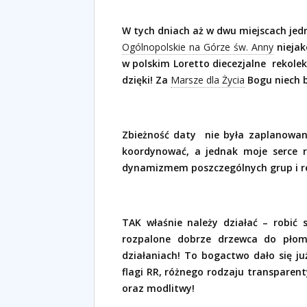
W tych dniach aż w dwu miejscach jed
Ogólnopolskie na Górze św. Anny
niejak
w polskim Loretto diecezjalne
rekolek
dzięki! Za
Marsze dla Życia
Bogu niech b
Zbieżność daty
nie była zaplanowan
koordynować, a jednak moje serce r
dynamizmem poszczególnych grup i r
TAK właśnie należy działać – robić 
rozpalone dobrze drzewca do płomi
działaniach! To bogactwo dało się j
flagi RR, różnego rodzaju transparent
oraz modlitwy!