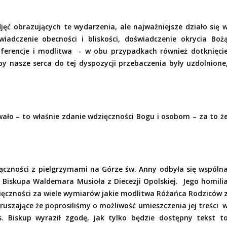
jęć obrazujących te wydarzenia, ale najważniejsze działo się 
iadczenie obecności i bliskości, doświadczenie okrycia Boż
nferencje i modlitwa
- w obu przypadkach również dotknięci
y nasze serca do tej dyspozycji przebaczenia były uzdolnione
ało – to właśnie zdanie wdzięczności Bogu i osobom – za to ż
łączności z pielgrzymami na Górze św. Anny odbyła się wspóln
Biskupa Waldemara Musioła z Diecezji Opolskiej.
Jego homili
ięczności za wiele wymiarów jakie modlitwa Różańca Rodziców 
poruszające że poprosiliśmy o możliwość umieszczenia jej treści
s. Biskup wyraził zgodę, jak tylko będzie dostępny tekst t