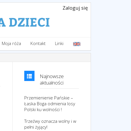
Zaloguj się
Moja róża
Kontakt
Linki
Najnowsze
aktualności
Przemienienie Pańskie –
Łaska Boga odmienia losy
Polski ku wolności !
Trzeźwy oznacza wolny i w
pełni żyjący!