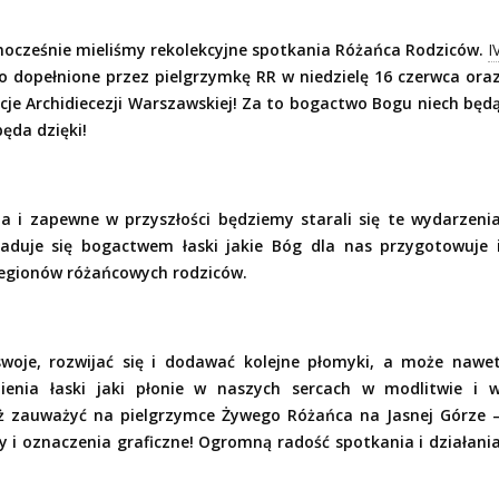
nocześnie mieliśmy rekolekcyjne spotkania Różańca Rodziców.
I
o dopełnione przez pielgrzymkę RR w niedzielę 16 czerwca ora
cje Archidiecezji Warszawskiej! Za to bogactwo Bogu niech będ
ęda dzięki!
a i zapewne w przyszłości będziemy starali się te wydarzeni
aduje się bogactwem łaski jakie Bóg dla nas przygotowuje 
egionów różańcowych rodziców.
swoje, rozwijać się i dodawać kolejne płomyki, a może nawe
enia łaski jaki płonie w naszych sercach w modlitwie i 
uż zauważyć na pielgrzymce Żywego Różańca na Jasnej Górze 
y i oznaczenia graficzne! Ogromną radość spotkania i działani