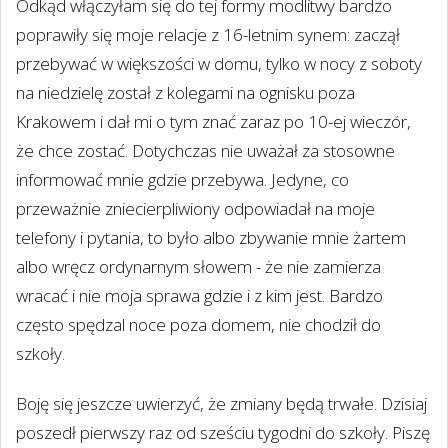
Odkąd włączyłam się do tej formy modlitwy bardzo
poprawiły się moje relacje z 16-letnim synem: zaczął
przebywać w większości w domu, tylko w nocy z soboty
na niedzielę został z kolegami na ognisku poza
Krakowem i dał mi o tym znać zaraz po 10-ej wieczór,
że chce zostać. Dotychczas nie uważał za stosowne
informować mnie gdzie przebywa. Jedyne, co
przeważnie zniecierpliwiony odpowiadał na moje
telefony i pytania, to było albo zbywanie mnie żartem
albo wręcz ordynarnym słowem - że nie zamierza
wracać i nie moja sprawa gdzie i z kim jest. Bardzo
często spędzal noce poza domem, nie chodził do
szkoły.
Boję się jeszcze uwierzyć, że zmiany będą trwałe. Dzisiaj
poszedł pierwszy raz od sześciu tygodni do szkoły. Piszę