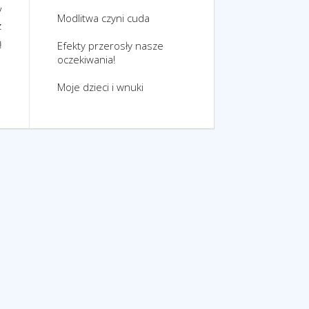
y
Modlitwa czyni cuda
z
ą
Efekty przerosły nasze
oczekiwania!
Moje dzieci i wnuki