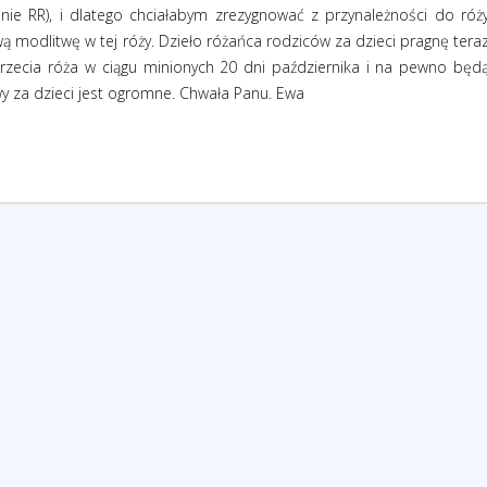
onie RR), i dlatego chciałabym zrezygnować z przynależności do róż
ą modlitwę w tej róży. Dzieło różańca rodziców za dzieci pragnę tera
 trzecia róża w ciągu minionych 20 dni października i na pewno będ
wy za dzieci jest ogromne. Chwała Panu. Ewa