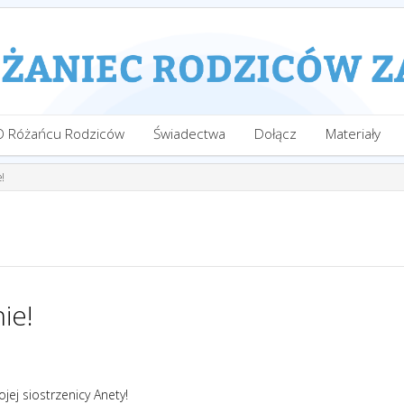
O Różańcu Rodziców
Świadectwa
Dołącz
Materiały
!
ie!
jej siostrzenicy Anety!