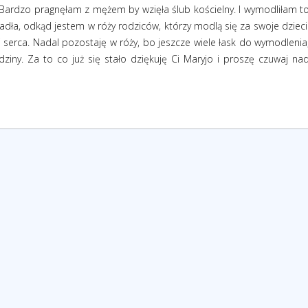
ardzo pragnęłam z mężem by wzięła ślub kościelny. I wymodliłam t
adła, odkąd jestem w róży rodziców, którzy modlą się za swoje dzieci
ój serca. Nadal pozostaję w róży, bo jeszcze wiele łask do wymodlenia
ziny. Za to co już się stało dziękuję Ci Maryjo i proszę czuwaj na