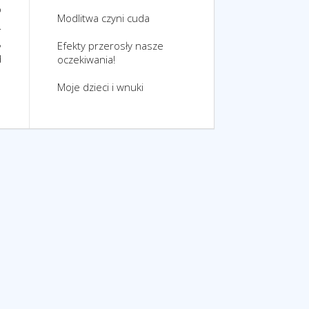
o
Modlitwa czyni cuda
.
,
Efekty przerosły nasze
d
oczekiwania!
Moje dzieci i wnuki