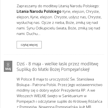
Zapraszamy do modlitwy Litanią Narodu Polskiego:
Litania Narodu Polskiego
Kyrie, elejson, Chryste,
elejson, Kyrie, elejson. Chryste, usłysz nas, Chryste,
wysłuchaj nas. Ojcze z nieba, Boże, zmiłuj się nad
nami. Synu Odkupicielu świata, Boże, zmiłuj się nad
nami. Duchu...
czytaj więcej
Dziś - 8 maja - wielkie łaski przez modlitwę
8
Supliką do Matki Bożej Pompejańskiej!
MAJ
W Polsce 8 maja to uroczystość Św. Stanisława
Biskupa - Patrona Polski. Przez Jego wstawiennictwo
módlmy się o dobry wybór Prezydenta RP. A we
Włoszech WIELKIE święto w Sanktuarium w
Pompejach i odczytanie supliki do Królowej Różańca
z Pompejów. Nowenna Pompejańska, kult MB...