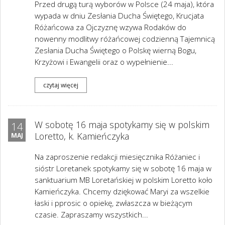
Przed drugą turą wyborów w Polsce (24 maja), która
wypada w dniu Zesłania Ducha Świętego, Krucjata
Różańcowa za Ojczyznę wzywa Rodaków do
nowenny modlitwy różańcowej codzienną Tajemnicą
Zesłania Ducha Świętego o Polskę wierną Bogu,
Krzyżowi i Ewangelii oraz o wypełnienie...
czytaj więcej
W sobotę 16 maja spotykamy się w polskim
14
Loretto, k. Kamieńczyka
MAJ
Na zaproszenie redakcji miesięcznika Różaniec i
sióstr Loretanek spotykamy się w sobotę 16 maja w
sanktuarium MB Loretańskiej w polskim Loretto koło
Kamieńczyka. Chcemy dziękować Maryi za wszelkie
łaski i pprosic o opiekę, zwłaszcza w bieżącym
czasie. Zapraszamy wszystkich...