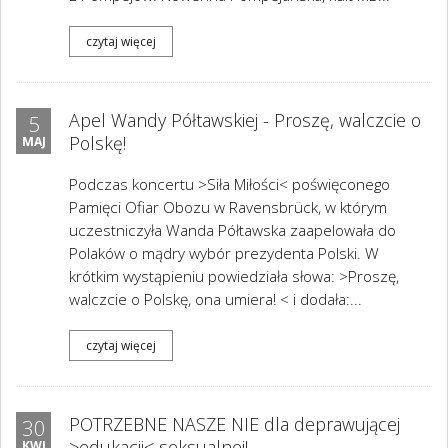
czytaj więcej
Apel Wandy Półtawskiej - Proszę, walczcie o
5
Polskę!
MAJ
Podczas koncertu >Siła Miłości< poświęconego
Pamięci Ofiar Obozu w Ravensbrück, w którym
uczestniczyła Wanda Półtawska zaapelowała do
Polaków o mądry wybór prezydenta Polski. W
krótkim wystąpieniu powiedziała słowa: >Proszę,
walczcie o Polskę, ona umiera! < i dodała:...
czytaj więcej
POTRZEBNE NASZE NIE dla deprawującej
30
>edukacji< seksualnej!
KWI