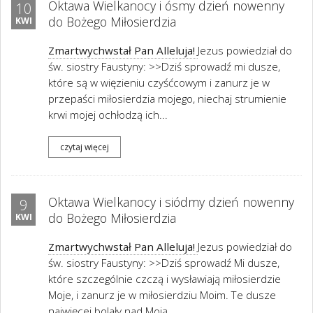
Oktawa Wielkanocy i ósmy dzień nowenny
10
do Bożego Miłosierdzia
KWI
Zmartwychwstał Pan Alleluja!
Jezus powiedział do
św. siostry Faustyny: >>Dziś sprowadź mi dusze,
które są w więzieniu czyśćcowym i zanurz je w
przepaści miłosierdzia mojego, niechaj strumienie
krwi mojej ochłodzą ich...
czytaj więcej
Oktawa Wielkanocy i siódmy dzień nowenny
9
do Bożego Miłosierdzia
KWI
Zmartwychwstał Pan Alleluja!
Jezus powiedział do
św. siostry Faustyny: >>Dziś sprowadź Mi dusze,
które szczególnie czczą i wysławiają miłosierdzie
Moje, i zanurz je w miłosierdziu Moim. Te dusze
najwięcej bolały nad Moją...