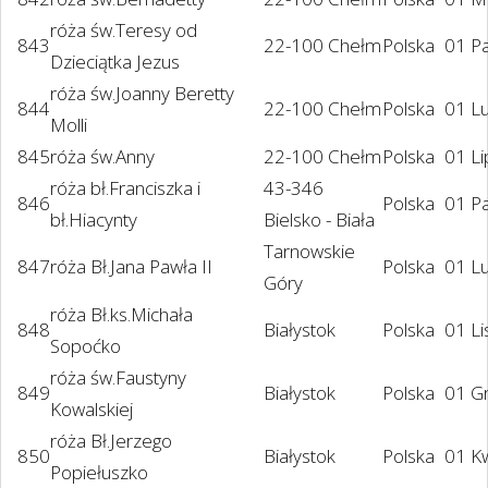
róża św.Teresy od
843
22-100 Chełm
Polska
01 P
Dzieciątka Jezus
róża św.Joanny Beretty
844
22-100 Chełm
Polska
01 L
Molli
845
róża św.Anny
22-100 Chełm
Polska
01 L
róża bł.Franciszka i
43-346
846
Polska
01 P
bł.Hiacynty
Bielsko - Biała
Tarnowskie
847
róża Bł.Jana Pawła II
Polska
01 L
Góry
róża Bł.ks.Michała
848
Białystok
Polska
01 Li
Sopoćko
róża św.Faustyny
849
Białystok
Polska
01 G
Kowalskiej
róża Bł.Jerzego
850
Białystok
Polska
01 K
Popiełuszko