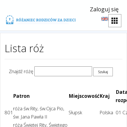
Zaloguj się
Lista róż
Znajdź różę
Dat
Patron
Miejscowość
Kraj
rozp
róża św.Rity, św.Ojca Pio,
801
Słupsk
Polska
01 C
św. Jana Pawła II
róża Świętej Rity, Świętego