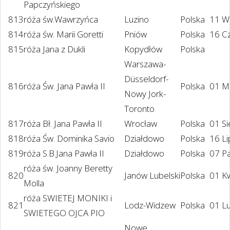
Papczyńskiego
813
róża św.Wawrzyńca
Luzino
Polska
11 W
814
róża św. Marii Goretti
Pniów
Polska
16 C
815
róża Jana z Dukli
Kopydłów
Polska
Warszawa-
Düsseldorf-
816
róża Św. Jana Pawła II
Polska
01 M
Nowy Jork-
Toronto
817
róża Bł. Jana Pawła II
Wrocław
Polska
01 S
818
róża Św. Dominika Savio
Działdowo
Polska
16 L
819
róża S.B.Jana Pawła II
Działdowo
Polska
07 P
róża św. Joanny Beretty
820
Janów Lubelski
Polska
01 K
Molla
róża SWIETEJ MONIKI i
821
Lodz-Widzew
Polska
01 L
SWIETEGO OJCA PIO
Nowe