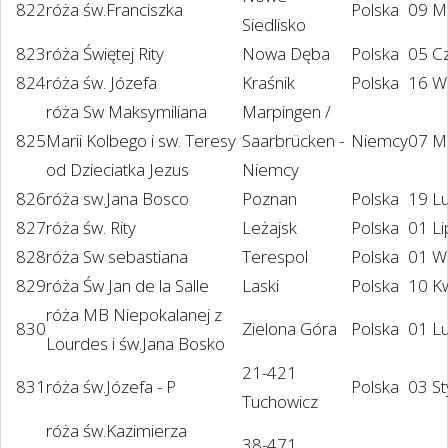
822
róża św.Franciszka
Polska
09 M
Siedlisko
823
róża Świętej Rity
Nowa Dęba
Polska
05 C
824
róża św. Józefa
Kraśnik
Polska
16 W
róża Sw Maksymiliana
Marpingen /
825
Marii Kolbego i sw. Teresy
Saarbrücken -
Niemcy
07 M
od Dzieciatka Jezus
Niemcy
826
róża sw.Jana Bosco
Poznan
Polska
19 L
827
róża św. Rity
Leżajsk
Polska
01 L
828
róża Sw sebastiana
Terespol
Polska
01 W
829
róża Św Jan de la Salle
Laski
Polska
10 K
róża MB Niepokalanej z
830
Zielona Góra
Polska
01 L
Lourdes i św.Jana Bosko
21-421
831
róża św.Józefa - P
Polska
03 S
Tuchowicz
róża św.Kazimierza
38-471