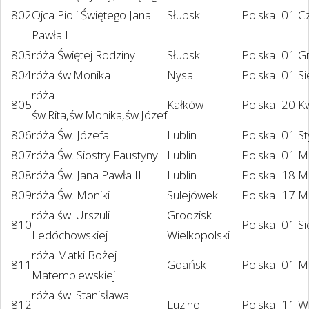
802
Ojca Pio i Świętego Jana
Słupsk
Polska
01 C
Pawła II
803
róża Świętej Rodziny
Słupsk
Polska
01 G
804
róża św.Monika
Nysa
Polska
01 S
róża
805
Kałków
Polska
20 K
św.Rita,św.Monika,św.Józef
806
róża Św. Józefa
Lublin
Polska
01 S
807
róża Św. Siostry Faustyny
Lublin
Polska
01 M
808
róża Św. Jana Pawła II
Lublin
Polska
18 M
809
róża Św. Moniki
Sulejówek
Polska
17 M
róża św. Urszuli
Grodzisk
810
Polska
01 S
Ledóchowskiej
Wielkopolski
róża Matki Bożej
811
Gdańsk
Polska
01 M
Matemblewskiej
róża św. Stanisława
812
Luzino
Polska
11 W