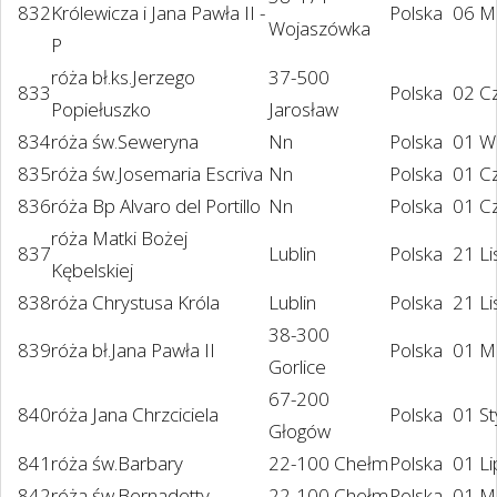
832
Królewicza i Jana Pawła II -
Polska
06 M
Wojaszówka
P
róża bł.ks.Jerzego
37-500
833
Polska
02 C
Popiełuszko
Jarosław
834
róża św.Seweryna
Nn
Polska
01 W
835
róża św.Josemaria Escriva
Nn
Polska
01 C
836
róża Bp Alvaro del Portillo
Nn
Polska
01 C
róża Matki Bożej
837
Lublin
Polska
21 Li
Kębelskiej
838
róża Chrystusa Króla
Lublin
Polska
21 Li
38-300
839
róża bł.Jana Pawła II
Polska
01 M
Gorlice
67-200
840
róża Jana Chrzciciela
Polska
01 S
Głogów
841
róża św.Barbary
22-100 Chełm
Polska
01 L
842
róża św.Bernadetty
22-100 Chełm
Polska
01 M