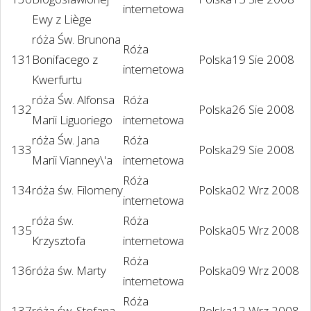
internetowa
Ewy z Liège
róża Św. Brunona
Róża
131
Bonifacego z
Polska
19 Sie 2008
internetowa
Kwerfurtu
róża Św. Alfonsa
Róża
132
Polska
26 Sie 2008
Marii Liguoriego
internetowa
róża Św. Jana
Róża
133
Polska
29 Sie 2008
Marii Vianney\'a
internetowa
Róża
134
róża św. Filomeny
Polska
02 Wrz 2008
internetowa
róża św.
Róża
135
Polska
05 Wrz 2008
Krzysztofa
internetowa
Róża
136
róża św. Marty
Polska
09 Wrz 2008
internetowa
Róża
137
róża św. Stefana
Polska
12 Wrz 2008