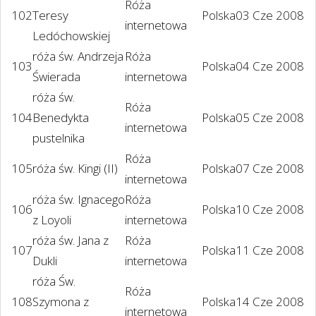
Róża
102
Teresy
Polska
03 Cze 2008
internetowa
Ledóchowskiej
róża św. Andrzeja
Róża
103
Polska
04 Cze 2008
Świerada
internetowa
róża św.
Róża
104
Benedykta
Polska
05 Cze 2008
internetowa
pustelnika
Róża
105
róża św. Kingi (II)
Polska
07 Cze 2008
internetowa
róża św. Ignacego
Róża
106
Polska
10 Cze 2008
z Loyoli
internetowa
róża św. Jana z
Róża
107
Polska
11 Cze 2008
Dukli
internetowa
róża Św.
Róża
108
Szymona z
Polska
14 Cze 2008
internetowa