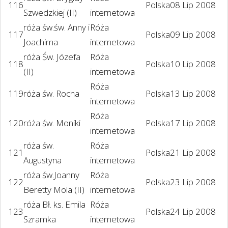
116
Polska
08 Lip 2008
Szwedzkiej (II)
internetowa
róża św.św. Anny i
Róża
117
Polska
09 Lip 2008
Joachima
internetowa
róża Św. Józefa
Róża
118
Polska
10 Lip 2008
(II)
internetowa
Róża
119
róża św. Rocha
Polska
13 Lip 2008
internetowa
Róża
120
róża św. Moniki
Polska
17 Lip 2008
internetowa
róża św.
Róża
121
Polska
21 Lip 2008
Augustyna
internetowa
róża św.Joanny
Róża
122
Polska
23 Lip 2008
Beretty Mola (II)
internetowa
róża Bł. ks. Emila
Róża
123
Polska
24 Lip 2008
Szramka
internetowa