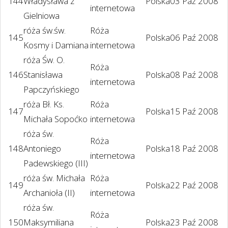
144
Władysława z
Polska
03 Paź 2008
internetowa
Gielniowa
róża św.św.
Róża
145
Polska
06 Paź 2008
Kosmy i Damiana
internetowa
róża Św. O.
Róża
146
Stanisława
Polska
08 Paź 2008
internetowa
Papczyńskiego
róża Bł. Ks.
Róża
147
Polska
15 Paź 2008
Michała Sopoćko
internetowa
róża św.
Róża
148
Antoniego
Polska
18 Paź 2008
internetowa
Padewskiego (III)
róża św. Michała
Róża
149
Polska
22 Paź 2008
Archanioła (II)
internetowa
róża św.
Róża
150
Maksymiliana
Polska
23 Paź 2008