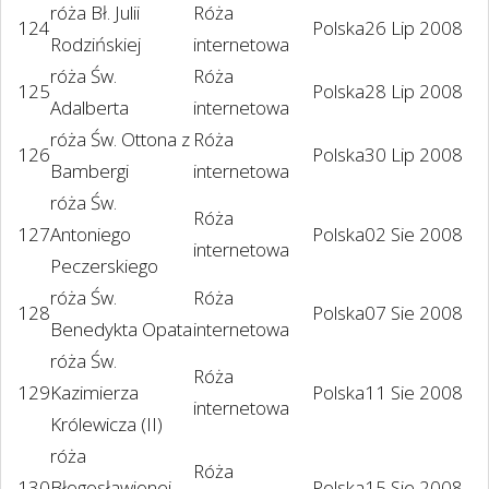
róża Bł. Julii
Róża
124
Polska
26 Lip 2008
Rodzińskiej
internetowa
róża Św.
Róża
125
Polska
28 Lip 2008
Adalberta
internetowa
róża Św. Ottona z
Róża
126
Polska
30 Lip 2008
Bambergi
internetowa
róża Św.
Róża
127
Antoniego
Polska
02 Sie 2008
internetowa
Peczerskiego
róża Św.
Róża
128
Polska
07 Sie 2008
Benedykta Opata
internetowa
róża Św.
Róża
129
Kazimierza
Polska
11 Sie 2008
internetowa
Królewicza (II)
róża
Róża
130
Błogosławionej
Polska
15 Sie 2008