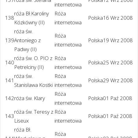
internetowa
róża Bł.Karoliny
Róża
138
Polska
16 Wrz 2008
Kózkówny (II)
internetowa
róża św.
Róża
139
Antoniego z
Polska
19 Wrz 2008
internetowa
Padwy (II)
róża św. O. PIO z
Róża
140
Polska
25 Wrz 2008
Petrelciny (II)
internetowa
róża św.
Róża
141
Polska
29 Wrz 2008
Stanisława Kostki
internetowa
Róża
142
róża św. Klary
Polska
01 Paź 2008
internetowa
róża św. Teresy z
Róża
143
Polska
01 Paź 2008
Liseux
internetowa
róża Bł.
Róża