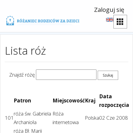
Zaloguj się
Lista róż
Znajdź różę
Data
Patron
Miejscowość
Kraj
rozpoczęcia
róża św. Gabriela
Róża
101
Polska
02 Cze 2008
Archanioła
internetowa
róża Bł. Marii