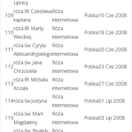
Lipnicy
róża Bł. Czesława
Róża
109
Polska
16 Cze 2008
kapłana
internetowa
róża Bł. Marty
Róża
110
Polska
18 Cze 2008
Wieckiej
internetowa
róża św. Cyryla
Róża
111
Polska
20 Cze 2008
Aleksandryjskiego
internetowa
róża św. Jana
Róża
112
Polska
23 Cze 2008
Chrzciciela
internetowa
róża Bł. Michała
Róża
113
Polska
27 Cze 2008
Kozala
internetowa
Róża
114
róża św.Justyna
Polska
01 Lip 2008
internetowa
róża św. Marii
Róża
115
Polska
03 Lip 2008
Magdaleny
internetowa
róża św. Brygidy
Róża