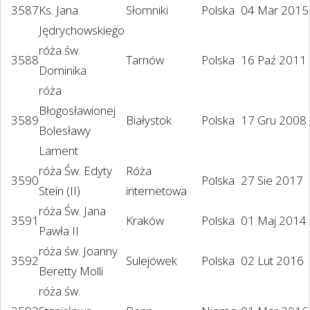
3587
Ks. Jana
Słomniki
Polska
04 Mar 2015
Jędrychowskiego
róża św.
3588
Tarnów
Polska
16 Paź 2011
Dominika
róża
Błogosławionej
3589
Białystok
Polska
17 Gru 2008
Bolesławy
Lament
róża Św. Edyty
Róża
3590
Polska
27 Sie 2017
Stein (II)
internetowa
róża Św. Jana
3591
Kraków
Polska
01 Maj 2014
Pawła II
róża św. Joanny
3592
Sulejówek
Polska
02 Lut 2016
Beretty Molli
róża św.