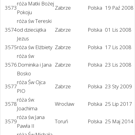
róża Matki Bożej
3573
Zabrze
Polska
19 Paź 2008
Pokoju
róża św Tereski
3574
od dzieciątka
Zabrze
Polska
01 Lis 2008
Jezus
3575
róża św Elżbiety
Zabrze
Polska
17 Lis 2008
róża św
3576
.Dominika i Jana
Zabrze
Polska
23 Lis 2008
Bosko
róża Św Ojca
3577
Zabrze
Polska
23 Sty 2009
PIO
róża św.
3578
Wrocław
Polska
25 Lip 2017
Joachima
róża św.Jana
3579
Toruń
Polska
25 Maj 2014
Pawła II
róża Św.Michała