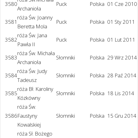
3580
Puck
Polska
01 Cze 2010
Archanioła
róża Św. Joanny
3581
Puck
Polska
01 Sty 2011
Beretta Mola
róża Św. Jana
3582
Puck
Polska
01 Lut 2011
Pawła II
róża Św. Michała
3583
Słomniki
Polska
29 Wrz 2014
Archanioła
róża Św. Judy
3584
Słomniki
Polska
28 Paź 2014
Tadeusz
róża Bł. Karoliny
3585
Słomniki
Polska
18 Lis 2014
Kózkówny
róża Św.
3586
Faustyny
Słomniki
Polska
15 Gru 2014
Kowalskiej
róża Sł. Bożego