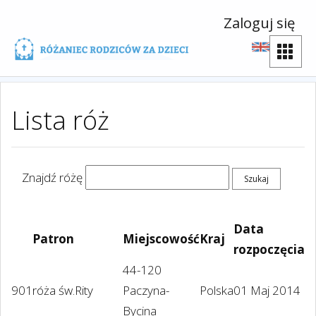
Zaloguj się
Lista róż
Znajdź różę
Data
Patron
Miejscowość
Kraj
rozpoczęcia
44-120
901
róża św.Rity
Paczyna-
Polska
01 Maj 2014
Bycina