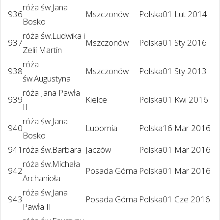
róża św.Jana
936
Mszczonów
Polska
01 Lut 2014
Bosko
róża św.Ludwika i
937
Mszczonów
Polska
01 Sty 2016
Zelii Martin
róża
938
Mszczonów
Polska
01 Sty 2013
św.Augustyna
róża Jana Pawła
939
Kielce
Polska
01 Kwi 2016
II
róża św.Jana
940
Lubomia
Polska
16 Mar 2016
Bosko
941
róża św.Barbara
Jaczów
Polska
01 Mar 2016
róża św.Michała
942
Posada Górna
Polska
01 Mar 2016
Archanioła
róża św.Jana
943
Posada Górna
Polska
01 Cze 2016
Pawła II