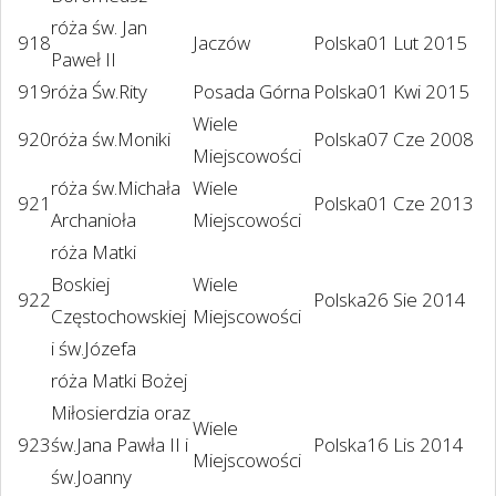
róża św. Jan
918
Jaczów
Polska
01 Lut 2015
Paweł II
919
róża Św.Rity
Posada Górna
Polska
01 Kwi 2015
Wiele
920
róża św.Moniki
Polska
07 Cze 2008
Miejscowości
róża św.Michała
Wiele
921
Polska
01 Cze 2013
Archanioła
Miejscowości
róża Matki
Boskiej
Wiele
922
Polska
26 Sie 2014
Częstochowskiej
Miejscowości
i św.Józefa
róża Matki Bożej
Miłosierdzia oraz
Wiele
923
św.Jana Pawła II i
Polska
16 Lis 2014
Miejscowości
św.Joanny