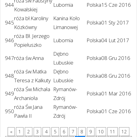
róża św.Faustyny
944
Lubomia
Polska
15 Cze 2016
Kowalskiej
róża bł.Karoliny
Kanina Koło
945
Polska
01 Sty 2017
Kózkówny
Limanowej
róża Bł. Jerzego
946
Lubomia
Polska
04 Lut 2017
Popiełuszko
Dębno
947
róża św.Anna
Polska
08 Gru 2016
Lubuskie
róża św.Matka
Dębno
948
Polska
08 Gru 2016
Teresa z Kalkuty
Lubuskie
róża Św.Michała
Rymanów-
949
Polska
01 Mar 2016
Archanioła
Zdrój
róża Św.Jana
Rymanów-
950
Polska
01 Cze 2016
Pawła II
Zdrój
«
1
2
3
4
5
6
7
8
9
10
11
12