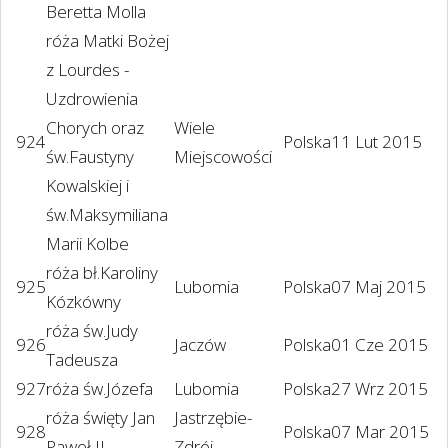
Beretta Molla
róża Matki Bożej
z Lourdes -
Uzdrowienia
Chorych oraz
Wiele
924
Polska
11 Lut 2015
św.Faustyny
Miejscowości
Kowalskiej i
św.Maksymiliana
Marii Kolbe
róża bł.Karoliny
925
Lubomia
Polska
07 Maj 2015
Kózkówny
róża św.Judy
926
Jaczów
Polska
01 Cze 2015
Tadeusza
927
róża św.Józefa
Lubomia
Polska
27 Wrz 2015
róża święty Jan
Jastrzębie-
928
Polska
07 Mar 2015
Paweł II
Zdrój