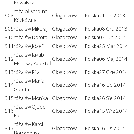
Kowalska
róża bł.Karolina
908
Głogoczów
Polska
21 Lis 2013
Kózkówna
909
róża św.Mikołaj
Głogoczów
Polska
08 Gru 2013
910
róża św.Dorota
Głogoczów
Polska
02 Lut 2014
911
róża św.Józef
Głogoczów
Polska
25 Mar 2014
róża św.Jakub
912
Głogoczów
Polska
06 Maj 2014
Młodszy Apostoł
913
róża św.Rita
Głogoczów
Polska
27 Cze 2014
róża św.Maria
914
Głogoczów
Polska
16 Lip 2014
Goretti
915
róża św.Monika
Głogoczów
Polska
26 Sie 2014
róża św.Ojciec
916
Głogoczów
Polska
15 Wrz 2014
Pio
róża św.Karol
917
Głogoczów
Polska
16 Lis 2014
Boromeusz