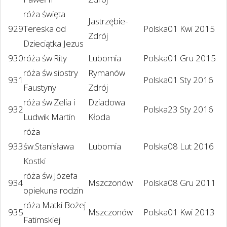
róża święta
Jastrzębie-
929
Tereska od
Polska
01 Kwi 2015
Zdrój
Dzieciątka Jezus
930
róża św.Rity
Lubomia
Polska
01 Gru 2015
róża św.siostry
Rymanów
931
Polska
01 Sty 2016
Faustyny
Zdrój
róża św.Zelia i
Dziadowa
932
Polska
23 Sty 2016
Ludwik Martin
Kłoda
róża
933
św.Stanisława
Lubomia
Polska
08 Lut 2016
Kostki
róża św.Józefa
934
Mszczonów
Polska
08 Gru 2011
opiekuna rodzin
róża Matki Bożej
935
Mszczonów
Polska
01 Kwi 2013
Fatimskiej