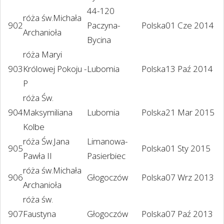
44-120
róża św.Michała
902
Paczyna-
Polska
01 Cze 2014
Archanioła
Bycina
róża Maryi
903
Królowej Pokoju -
Lubomia
Polska
13 Paź 2014
P
róża Św.
904
Maksymiliana
Lubomia
Polska
21 Mar 2015
Kolbe
róża Św.Jana
Limanowa-
905
Polska
01 Sty 2015
Pawła II
Pasierbiec
róża św.Michała
906
Głogoczów
Polska
07 Wrz 2013
Archanioła
róża św.
907
Faustyna
Głogoczów
Polska
07 Paź 2013