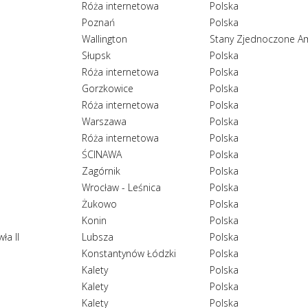
Róża internetowa
Polska
Poznań
Polska
Wallington
Stany Zjednoczone Am
Słupsk
Polska
Róża internetowa
Polska
Gorzkowice
Polska
Róża internetowa
Polska
Warszawa
Polska
Róża internetowa
Polska
ŚCINAWA
Polska
Zagórnik
Polska
Wrocław - Leśnica
Polska
Żukowo
Polska
Konin
Polska
ła II
Lubsza
Polska
Konstantynów Łódzki
Polska
Kalety
Polska
Kalety
Polska
Kalety
Polska