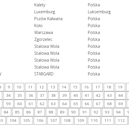
Kalety
Polska
Luxemburg
Luksemburg
Pszów Kalwaria
Polska
Koło
Polska
Warszawa
Polska
Zgorzelec
Polska
Stalowa Wola
Polska
Stalowa Wola
Polska
Stalowa Wola
Polska
Stalowa Wola
Polska
W
STARGARD
Polska
8
9
10
11
12
13
14
15
16
17
18
19
34
35
36
37
38
39
40
41
42
43
44
59
60
61
62
63
64
65
66
67
68
69
84
85
86
87
88
89
90
91
92
93
94
03
104
105
106
107
108
109
110
111
112