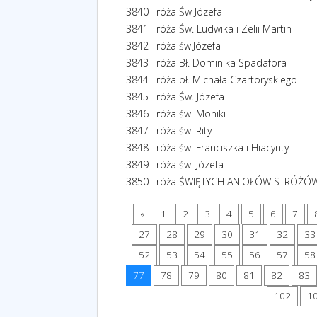
3840
róża Św Józefa
3841
róża Św. Ludwika i Zelii Martin
3842
róża św.Józefa
3843
róża Bł. Dominika Spadafora
3844
róża bł. Michała Czartoryskiego
3845
róża Św. Józefa
3846
róża św. Moniki
3847
róża św. Rity
3848
róża św. Franciszka i Hiacynty
3849
róża św. Józefa
3850
róża ŚWIĘTYCH ANIOŁÓW STRÓŻÓ
«
1
2
3
4
5
6
7
27
28
29
30
31
32
33
52
53
54
55
56
57
58
77
78
79
80
81
82
83
102
1