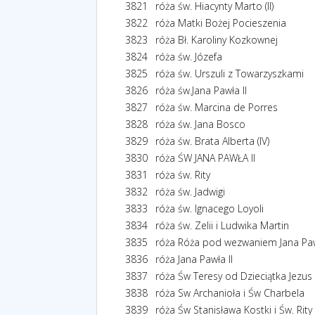
3821
róża św. Hiacynty Marto (II)
3822
róża Matki Bożej Pocieszenia
3823
róża Bł. Karoliny Kozkownej
3824
róża św. Józefa
3825
róża św. Urszuli z Towarzyszkami
3826
róża św.Jana Pawła II
3827
róża św. Marcina de Porres
3828
róża św. Jana Bosco
3829
róża św. Brata Alberta (IV)
3830
róża ŚW JANA PAWŁA II
3831
róża św. Rity
3832
róża św. Jadwigi
3833
róża św. Ignacego Loyoli
3834
róża św. Zelii i Ludwika Martin
3835
róża Róża pod wezwaniem Jana Paw
3836
róża Jana Pawła II
3837
róża Św Teresy od Dzieciątka Jezus
3838
róża Sw Archanioła i Św Charbela
3839
róża Św Stanisława Kostki i Św. Rity