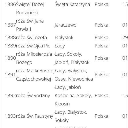
1886
Świętej Bożej
Święta Katarzyna
Polska
15
Rodzicielki
róża Św. Jana
1887
Jaraczewo
Polska
01
Pawła II
1888
róża św Józefa
Białystok
Polska
29
1889
róża Św.Ojca Pio
Łapy
Polska
01
róża Miłosierdzia
Łapy, Sokoły,
1890
Polska
01
Bożego
Jabłoń, Białystok
róża Matki Boskiej
Łapy, Białystok,
1891
Polska
01
Częstochowskiej
Osse, Niewodnica
Łapy, Jabłoń
1892
róża Św.Rodziny
Kościelna, Sokoły,
Polska
15
Kleosin
Łapy, Białystok,
1893
róża Św. Faustyny
Polska
01
Sokoły