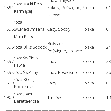
Łapy, Białystok,
róża Matki Bożej
1894
Sokoły, Poświętne,
Polska
01
Karmiącej
Uhowo
róża
1895
Św.Maksymiliana
Łapy, Sokoły
Polska
01
Marii Kolbe
Białystok,
1896
róża Bł.Ks Sopoćki
Polska
24
Poświętne,Jurowce
róża św.Piotra i
1897
Łapy
Polska
29
Pawła
1898
róża Św.Anny
Łapy. Poświętne
Polska
26
róża Bł.ks. J
1899
Łapy
Polska
01
Popiełuszki
róża Joanna
1900
Tarnów
Polska
13
Beretta-Molla