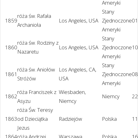
Ameryki
Stany
róża św. Rafała
1859
Los Angeles, USA
Zjednoczone
01
Archanioła
Ameryki
Stany
róża św. Rodziny z
1860
Los Angeles, USA
Zjednoczone
10
Nazaretu
Ameryki
Stany
róża św. Aniołów
Los Angeles, CA,
1861
Zjednoczone
08
Stróżów
USA
Ameryki
róża Franciszek z
Wiesbaden,
1862
Niemcy
22
Asyzu
Niemcy
róża Św. Teresy
1863
od Dzieciątka
Radziejów
Polska
11
Jezus
1864
róża Andrzej
Warszawa
Polska
16