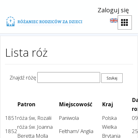
Zaloguj się
Lista róż
Znajdź różę
D
Patron
Miejscowość
Kraj
ro
1851
róża św, Rozalii
Paniwola
Polska
09
róża św. Joanna
Wielka
1852
Feltham/ Anglia
25
Beretta Molla
Brytania