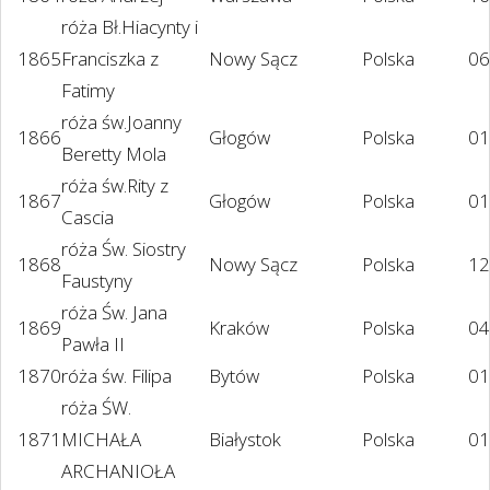
róża Bł.Hiacynty i
1865
Franciszka z
Nowy Sącz
Polska
06
Fatimy
róża św.Joanny
1866
Głogów
Polska
01
Beretty Mola
róża św.Rity z
1867
Głogów
Polska
01
Cascia
róża Św. Siostry
1868
Nowy Sącz
Polska
12
Faustyny
róża Św. Jana
1869
Kraków
Polska
04
Pawła II
1870
róża św. Filipa
Bytów
Polska
01
róża ŚW.
1871
MICHAŁA
Białystok
Polska
01
ARCHANIOŁA