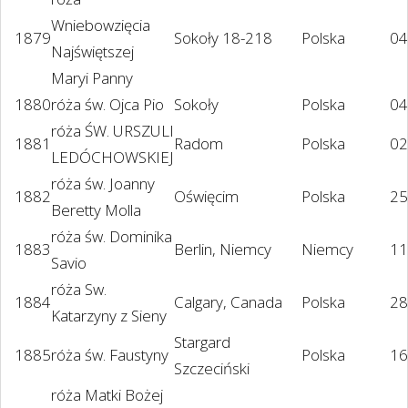
Wniebowzięcia
1879
Sokoły 18-218
Polska
04
Najświętszej
Maryi Panny
1880
róża św. Ojca Pio
Sokoły
Polska
04
róża ŚW. URSZULI
1881
Radom
Polska
02
LEDÓCHOWSKIEJ
róża św. Joanny
1882
Oświęcim
Polska
25
Beretty Molla
róża św. Dominika
1883
Berlin, Niemcy
Niemcy
11
Savio
róża Sw.
1884
Calgary, Canada
Polska
28
Katarzyny z Sieny
Stargard
1885
róża św. Faustyny
Polska
16
Szczeciński
róża Matki Bożej