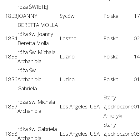
róża ŚWIĘTEJ
1853
JOANNY
Syców
Polska
17
BERETTA MOLLA
róża św. Joanny
1854
Leszno
Polska
02
Beretta Molla
róża Św. Michała
1855
Luzino
Polska
14
Archanioła
róża Św.
1856
Archanioła
Luzino
Polska
01
Gabriela
Stany
róża sw. Michala
1857
Los Angeles, USA
Zjednoczone
01
Archaniola
Ameryki
Stany
róża św. Gabriela
1858
Los Angeles, USA
Zjednoczone
03
Archanioła