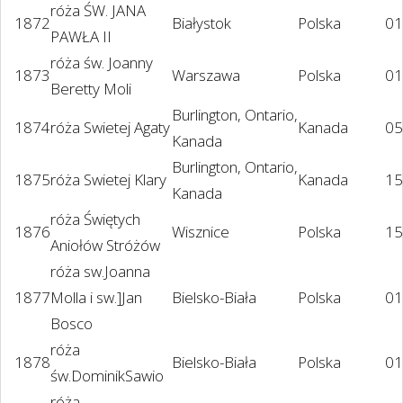
róża ŚW. JANA
1872
Białystok
Polska
01
PAWŁA II
róża św. Joanny
1873
Warszawa
Polska
01
Beretty Moli
Burlington, Ontario,
1874
róża Swietej Agaty
Kanada
05
Kanada
Burlington, Ontario,
1875
róża Swietej Klary
Kanada
15
Kanada
róża Świętych
1876
Wisznice
Polska
15
Aniołów Stróżów
róża sw.Joanna
1877
Molla i sw.]Jan
Bielsko-Biała
Polska
01
Bosco
róża
1878
Bielsko-Biała
Polska
01
św.DominikSawio
róża