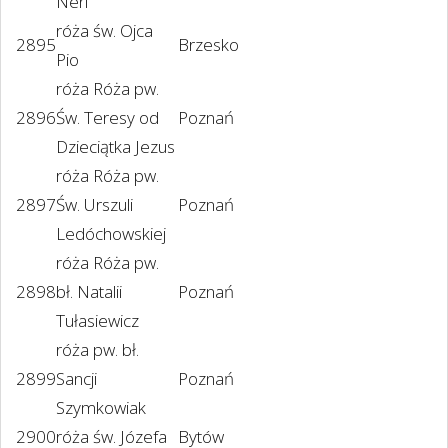
Neri
róża św. Ojca
2895
Brzesko
Pio
róża Róża pw.
2896
Św. Teresy od
Poznań
Dzieciątka Jezus
róża Róża pw.
2897
Św. Urszuli
Poznań
Ledóchowskiej
róża Róża pw.
2898
bł. Natalii
Poznań
Tułasiewicz
róża pw. bł.
2899
Sancji
Poznań
Szymkowiak
2900
róża św. Józefa
Bytów