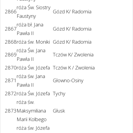
róża Św. Siostry
2866
Gózd K/ Radomia
Faustyny
róża bł. Jana
2867
Gózd K/ Radomia
Pawła II
2868
róża św. Moniki
Gózd K/ Radomia
róża Św. Jana
2869
Tczów K/ Zwolenia
Pawła II
2870
róża Św. Józefa
Tczów K / Zwolenia
róża św. Jana
2871
Głowno-Osiny
Pawła II
2872
róża Św. Józefa
Tychy
róża św.
2873
Maksymiliana
Głusk
Marii Kolbego
róża św. Józefa