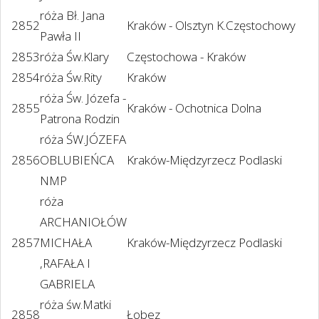
róża Bł. Jana
2852
Kraków - Olsztyn K.Częstochowy
Pawła II
2853
róża Św.Klary
Częstochowa - Kraków
2854
róża Św.Rity
Kraków
róża Św. Józefa -
2855
Kraków - Ochotnica Dolna
Patrona Rodzin
róża ŚW.JÓZEFA
2856
OBLUBIEŃCA
Kraków-Międzyrzecz Podlaski
NMP
róża
ARCHANIOŁÓW
2857
MICHAŁA
Kraków-Międzyrzecz Podlaski
,RAFAŁA I
GABRIELA
róża św.Matki
2858
Łobez