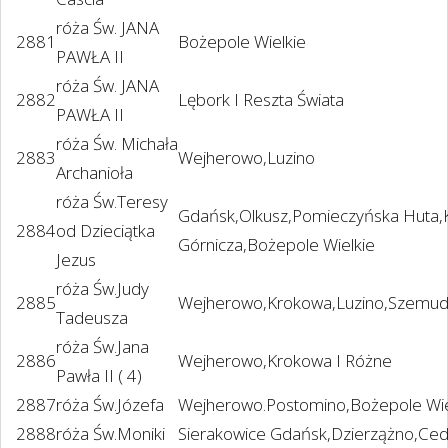
róża Św. JANA
2881
Bożepole Wielkie
PAWŁA II
róża Św. JANA
2882
Lębork I Reszta Świata
PAWŁA II
róża Św. Michała
2883
Wejherowo,Luzino
Archanioła
róża Św.Teresy
Gdańsk,Olkusz,Pomieczyńska Huta,
2884
od Dzieciątka
Górnicza,Bożepole Wielkie
Jezus
róża Św.Judy
2885
Wejherowo,Krokowa,Luzino,Szemud
Tadeusza
róża Św.Jana
2886
Wejherowo,Krokowa I Różne
Pawła II ( 4)
2887
róża Św.Józefa
Wejherowo.Postomino,Bożepole Wie
2888
róża Św.Moniki
Sierakowice Gdańsk,Dzierzążno,Cedr