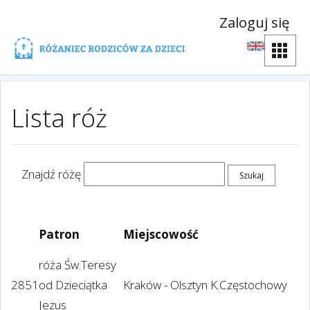
Zaloguj się
Lista róż
Znajdź różę
Patron
Miejscowość
róża Św.Teresy
2851
od Dzieciątka
Kraków - Olsztyn K.Częstochowy
Jezus