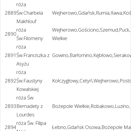
róża
2889
Św.Charbela
Wejherowo,Gdańsk,Rumia,Iława,Koś
Makhlouf
róża
Wejherowo,Gościcino,Szemud,Puck,
2890
Św.Filomeny
Wielkie
róża
2891
Św.Franciszka z
Gowino,Barłomino,Kębłowo,Sierakow
Asyżu
róża
2892
Św.Faustyny
Kołczygłowy,Cetyń,Wejherowo,Post
Kowalskiej
róża Św.
2893
Bernadety z
Bożepole Wielkie,Robakowo,Luzino,
Lourdes
róża Św. Filipa
2894
Łebno,Gdańsk Osowa,Bożepole Mał