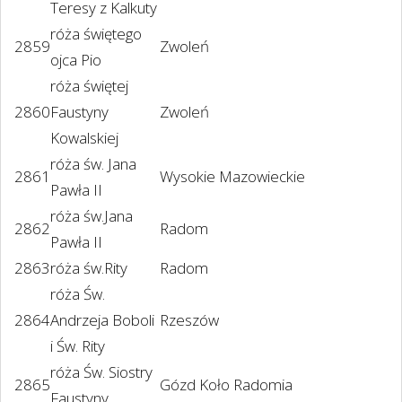
Teresy z Kalkuty
róża świętego
2859
Zwoleń
ojca Pio
róża świętej
2860
Faustyny
Zwoleń
Kowalskiej
róża św. Jana
2861
Wysokie Mazowieckie
Pawła II
róża św.Jana
2862
Radom
Pawła II
2863
róża św.Rity
Radom
róża Św.
2864
Andrzeja Boboli
Rzeszów
i Św. Rity
róża Św. Siostry
2865
Gózd Koło Radomia
Faustyny