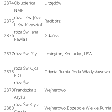
2874
Oblubieńca
Urzędów
NMP
róża I. św. Józef
2875
Racibórz
II. św. Krzysztof
róża Św. Jana
2876
Gdańsk
Pawła II
2877
róża Sw. Rity
Lexington, Kentucky , USA
róża Św. Ojca
2878
Gdynia-Rumia-Reda-Władysławowo
PIO
róża Św.
2879
Franciszka z
Wejherowo
Asyżu
róża Św.Rity z
2880
Wejherowo,Bożepole Wielkie,Rumia 
Cascia