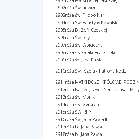
2901
róża Matki Bożej Łaskawej
2902
róża Św.Jadwigi
2903
róża św. Filippo Neri
2904
róża Sw. Faustyny Kowalskiej
2905
róża Bł. Zofii Czeskiej
2906
róża Św. Rity
2907
róża św. Wojciecha
2908
róża św.Rafała Archanioła
2909
róża św.Jana Pawła II
2910
róża Św. Józefa - Patrona Rodzin
2911
róża MATKI BOŻEJ KRÓLOWEJ RODZI
2912
róża Najświętszych Serc Jezusa i Mary
2913
róża św. Moniki
2914
róża św. Gerarda
2915
róża ŚW. RITY
2916
róża Św. Jana Pawła II
2917
róża bł. Jana Pawła II
2918
róża bł. Jana Pawła II