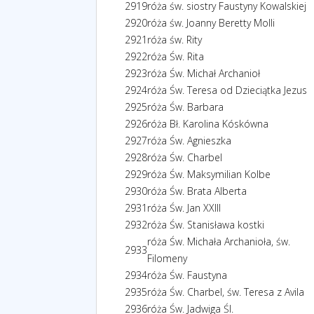
2919
róża św. siostry Faustyny Kowalskiej
2920
róża św. Joanny Beretty Molli
2921
róża św. Rity
2922
róża Św. Rita
2923
róża Św. Michał Archanioł
2924
róża Św. Teresa od Dzieciątka Jezus
2925
róża Św. Barbara
2926
róża Bł. Karolina Kóskówna
2927
róża Św. Agnieszka
2928
róża Św. Charbel
2929
róża Św. Maksymilian Kolbe
2930
róża Św. Brata Alberta
2931
róża Św. Jan XXIII
2932
róża Św. Stanisława kostki
róża Św. Michała Archanioła, św.
2933
Filomeny
2934
róża Św. Faustyna
2935
róża Św. Charbel, św. Teresa z Avila
2936
róża Św. Jadwiga Śl.