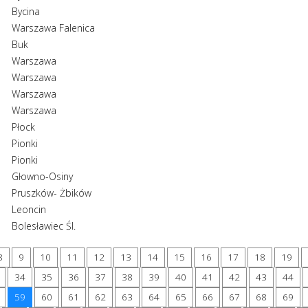
Bycina
Warszawa Falenica
Buk
Warszawa
Warszawa
Warszawa
Warszawa
Płock
Pionki
Pionki
Głowno-Osiny
Pruszków- Żbików
Leoncin
Bolesławiec Śl.
8
9
10
11
12
13
14
15
16
17
18
19
34
35
36
37
38
39
40
41
42
43
44
59
60
61
62
63
64
65
66
67
68
69