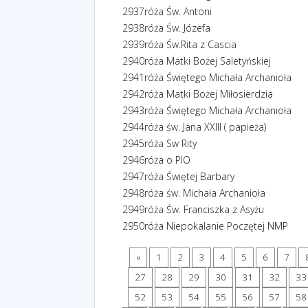
2937
róża Św. Antoni
2938
róża Św. Józefa
2939
róża Św.Rita z Cascia
2940
róża Matki Bożej Saletyńskiej
2941
róża Świętego Michała Archanioła
2942
róża Matki Bożej Miłosierdzia
2943
róża Świętego Michała Archanioła
2944
róża św. Jana XXIII ( papieża)
2945
róża Sw Rity
2946
róża o PIO
2947
róża Świętej Barbary
2948
róża św. Michała Archanioła
2949
róża Św. Franciszka z Asyżu
2950
róża Niepokalanie Poczętej NMP
«
1
2
3
4
5
6
7
27
28
29
30
31
32
33
52
53
54
55
56
57
58