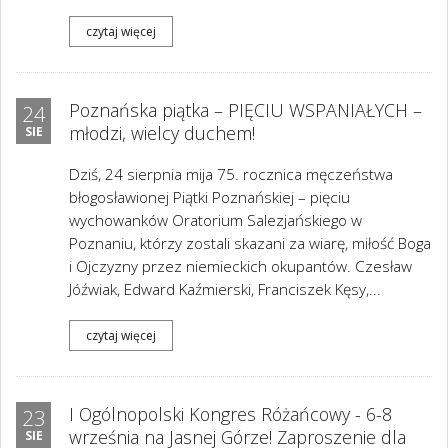
czytaj więcej
Poznańska piątka – PIĘCIU WSPANIAŁYCH –
24
młodzi, wielcy duchem!
SIE
Dziś, 24 sierpnia mija 75. rocznica męczeństwa
błogosławionej Piątki Poznańskiej – pięciu
wychowanków Oratorium Salezjańskiego w
Poznaniu, którzy zostali skazani za wiarę, miłość Boga
i Ojczyzny przez niemieckich okupantów. Czesław
Jóźwiak, Edward Kaźmierski, Franciszek Kęsy,...
czytaj więcej
I Ogólnopolski Kongres Różańcowy - 6-8
23
września na Jasnej Górze! Zaproszenie dla
SIE