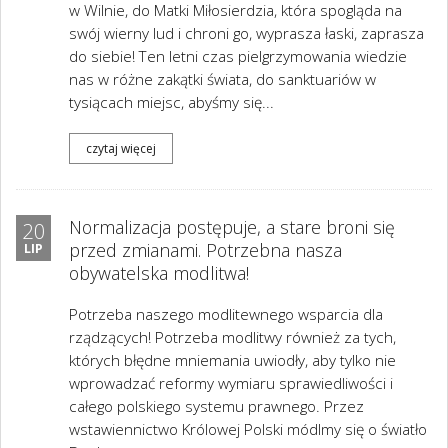
w Wilnie, do Matki Miłosierdzia, która spogląda na
swój wierny lud i chroni go, wyprasza łaski, zaprasza
do siebie! Ten letni czas pielgrzymowania wiedzie
nas w różne zakątki świata, do sanktuariów w
tysiącach miejsc, abyśmy się...
czytaj więcej
Normalizacja postępuje, a stare broni się
20
przed zmianami. Potrzebna nasza
LIP
obywatelska modlitwa!
Potrzeba naszego modlitewnego wsparcia dla
rządzących! Potrzeba modlitwy również za tych,
których błędne mniemania uwiodły, aby tylko nie
wprowadzać reformy wymiaru sprawiedliwości i
całego polskiego systemu prawnego. Przez
wstawiennictwo Królowej Polski módlmy się o światło