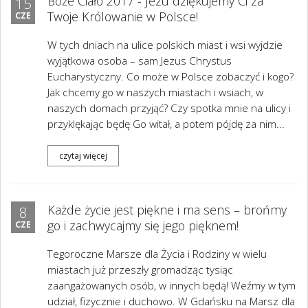
Boże Ciało 2017 - Jezu dziękujemy Ci za
15
Twoje Królowanie w Polsce!
CZE
W tych dniach na ulice polskich miast i wsi wyjdzie
wyjątkowa osoba – sam Jezus Chrystus
Eucharystyczny. Co może w Polsce zobaczyć i kogo?
Jak chcemy go w naszych miastach i wsiach, w
naszych domach przyjąć? Czy spotka mnie na ulicy i
przyklękając będę Go witał, a potem pójdę za nim...
czytaj więcej
Każde życie jest piękne i ma sens – brońmy
8
go i zachwycajmy się jego pięknem!
CZE
Tegoroczne Marsze dla Życia i Rodziny w wielu
miastach już przeszły gromadząc tysiąc
zaangażowanych osób, w innych będą! Weźmy w tym
udział, fizycznie i duchowo. W Gdańsku na Marsz dla