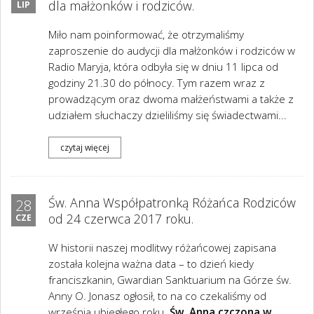
dla małżonków i rodziców.
LIP
Miło nam poinformować, że otrzymaliśmy
zaproszenie do audycji dla małżonków i rodziców w
Radio Maryja, która odbyła się w dniu 11 lipca od
godziny 21.30 do północy. Tym razem wraz z
prowadzącym oraz dwoma małżeństwami a także z
udziałem słuchaczy dzieliliśmy się świadectwami...
czytaj więcej
Św. Anna Współpatronką Różańca Rodziców
28
od 24 czerwca 2017 roku.
CZE
W historii naszej modlitwy różańcowej zapisana
została kolejna ważna data – to dzień kiedy
franciszkanin, Gwardian Sanktuarium na Górze św.
Anny O. Jonasz ogłosił, to na co czekaliśmy od
września ubiegłego roku.
Św. Anna czczona w