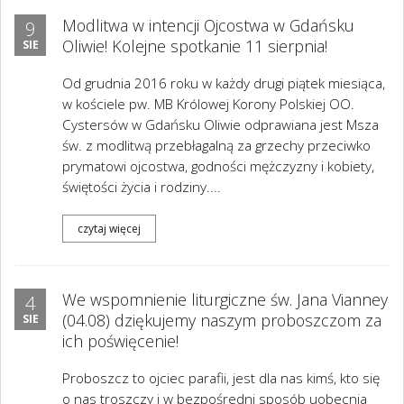
Modlitwa w intencji Ojcostwa w Gdańsku
9
Oliwie! Kolejne spotkanie 11 sierpnia!
SIE
Od grudnia 2016 roku w każdy drugi piątek miesiąca,
w kościele pw. MB Królowej Korony Polskiej OO.
Cystersów w Gdańsku Oliwie odprawiana jest Msza
św. z modlitwą przebłagalną za grzechy przeciwko
prymatowi ojcostwa, godności mężczyzny i kobiety,
świętości życia i rodziny....
czytaj więcej
We wspomnienie liturgiczne św. Jana Vianney
4
(04.08) dziękujemy naszym proboszczom za
SIE
ich poświęcenie!
Proboszcz to ojciec parafii, jest dla nas kimś, kto się
o nas troszczy i w bezpośredni sposób uobecnia