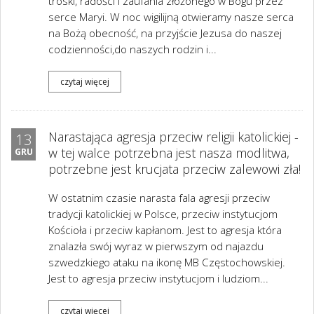
troski, radości i zaufania złożonego w Bogu przez
serce Maryi. W noc wigilijną otwieramy nasze serca
na Bożą obecność, na przyjście Jezusa do naszej
codzienności,do naszych rodzin i...
czytaj więcej
Narastająca agresja przeciw religii katolickiej -
13
w tej walce potrzebna jest nasza modlitwa,
GRU
potrzebne jest krucjata przeciw zalewowi zła!
W ostatnim czasie narasta fala agresji przeciw
tradycji katolickiej w Polsce, przeciw instytucjom
Kościoła i przeciw kapłanom. Jest to agresja która
znalazła swój wyraz w pierwszym od najazdu
szwedzkiego ataku na ikonę MB Częstochowskiej.
Jest to agresja przeciw instytucjom i ludziom...
czytaj więcej