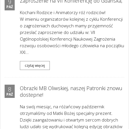
Zaproszenie na VII Konferencję do Gdańska,
9
PAŹ
Kochani Rodzice i Animatorzy róż rodziców!
W imieniu organizatorów kolejnej z cyklu Konferencji
o zagrożeniach duchowych mamy przyjemność
przesłać zaproszenie do udziału w: VII
Ogólnopolskiej Konferencji Naukowej Zagrożenia
rozwoju osobowości młodego człowieka na początku
XXI...
czytaj więcej
Obrazki MB Oliwskiej, naszej Patronki znowu
8
dostepne!
PAŹ
Na swój miesiąc, na różańcowy październik
otrzymaliśmy od Matki Bożej specjalny prezent.
Dzięki zaangażowaniu i otwartym sercom dobrych
ludzi udało się wydrukować kolejną edycję obrazków