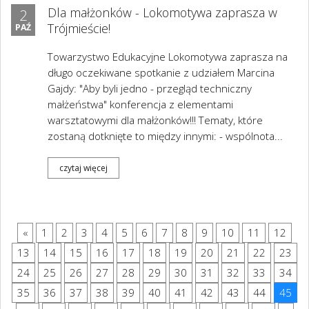
Dla małżonków - Lokomotywa zaprasza w
2
Trójmieście!
PAŹ
Towarzystwo Edukacyjne Lokomotywa zaprasza na
długo oczekiwane spotkanie z udziałem Marcina
Gajdy: "Aby byli jedno - przegląd techniczny
małżeństwa" konferencja z elementami
warsztatowymi dla małżonków!!! Tematy, które
zostaną dotknięte to między innymi: - wspólnota...
czytaj więcej
«
1
2
3
4
5
6
7
8
9
10
11
12
13
14
15
16
17
18
19
20
21
22
23
24
25
26
27
28
29
30
31
32
33
34
35
36
37
38
39
40
41
42
43
44
45