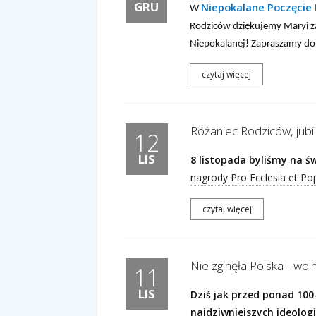
GRU
Niepokalane Poczęcie
W
Rodziców dziękujemy Maryi za
Niepokalanej! Zapraszamy do 
czytaj więcej
Różaniec Rodziców, jubil
12
LIS
8 listopada byliśmy na 
nagrody Pro Ecclesia et Pop
czytaj więcej
Nie zginęła Polska - wol
11
LIS
Dziś jak przed ponad 10
najdziwniejszych ideologi