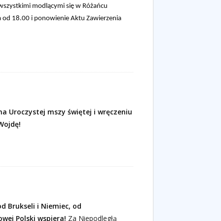
 wszystkimi modlącymi się w Różańcu
a od 18.00 i ponowienie Aktu Zawierzenia
a Uroczystej mszy świętej i wręczeniu
 Wojdę!
od Brukseli i Niemiec, od
owej Polski wspiera!
Za Niepodległą