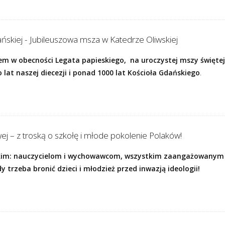
ańskiej - Jubileuszowa msza w Katedrze Oliwskiej
łem w obecności Legata papieskiego,
na uroczystej mszy święte
lat naszej diecezji i ponad 1000 lat Kościoła Gdańskiego
.
j – z troską o szkołę i młode pokolenie Polaków!
im: nauczycielom i wychowawcom, wszystkim zaangażowanym w
dy trzeba bronić dzieci i młodzież przed inwazją ideologii!