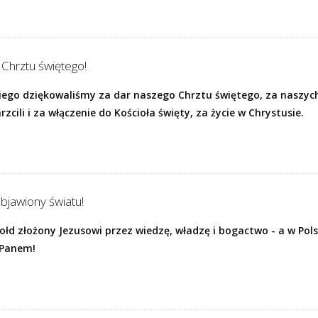
Chrztu świętego!
iego dziękowaliśmy za dar naszego Chrztu świętego, za naszych
zcili i za włączenie do Kościoła święty, za życie w Chrystusie.
bjawiony światu!
ołd złożony Jezusowi przez wiedzę, władzę i bogactwo - a w Po
t Panem!