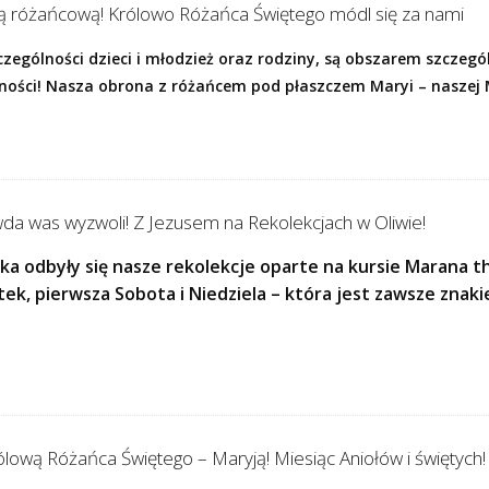
ą różańcową! Królowo Różańca Świętego módl się za nami
zczególności dzieci i młodzież oraz rodziny, są obszarem szczegó
ności! Nasza obrona z różańcem pod płaszczem Maryi – naszej 
da was wyzwoli! Z Jezusem na Rekolekcjach w Oliwie!
ka odbyły się nasze rekolekcje oparte na kursie Marana th
tek, pierwsza Sobota i Niedziela – która jest zawsze zn
lową Różańca Świętego – Maryją! Miesiąc Aniołów i świętych!