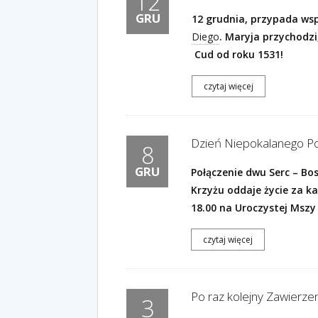
12
GRU
12 grudnia, przypada w
Diego
. Maryja przychodzi
Cud
od roku 1531!
czytaj więcej
Dzień Niepokalanego Po
8
GRU
Połączenie dwu Serc – Bo
Krzyżu oddaje życie za ka
18.00 na Uroczystej Mszy
czytaj więcej
Po raz kolejny Zawierzen
3