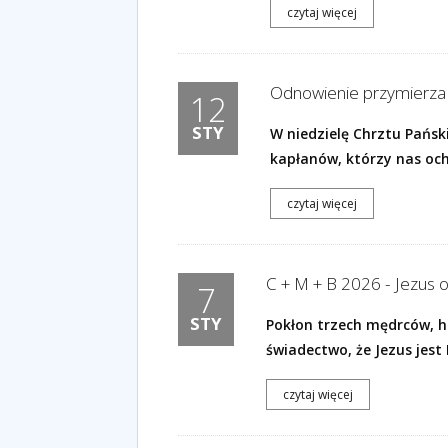
czytaj więcej
Odnowienie przymierza 
12
STY
W niedzielę Chrztu Pańsk
kapłanów, którzy nas ochr
czytaj więcej
C + M + B 2026 - Jezus o
7
STY
Pokłon trzech mędrców, h
świadectwo, że Jezus jes
czytaj więcej