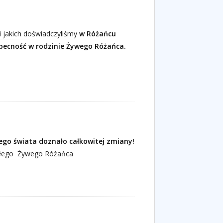
i jakich doświadczyliśmy
w Różańcu
becność w rodzinie Żywego Różańca.
ałego świata doznało całkowitej zmiany!
całego Żywego Różańca