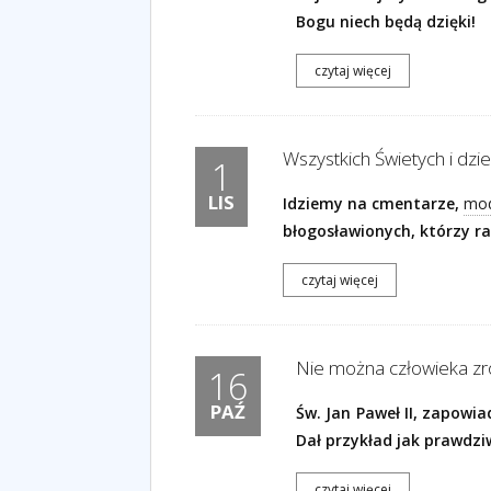
Bogu niech będą dzięki!
czytaj więcej
Wszystkich Świetych i dzi
1
LIS
Idziemy na cmentarze,
mod
błogosławionych, którzy
r
czytaj więcej
Nie można człowieka zro
16
PAŹ
Św. Jan Paweł II, zapowi
Dał przykład jak prawdz
czytaj więcej