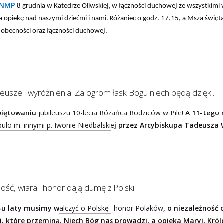
 NMP
8 grudnia w Katedrze Oliwskiej, w łączności duchowej ze wszystkimi
 opiekę nad naszymi dziećmi i nami. Różaniec o godz. 17.15, a Msza święt
obecności oraz łączności duchowej.
eusze i wyróżnienia! Za ogrom łask Bogu niech będą dzięki.
świętowaniu
jubileuszu 10-lecia Różańca Rodziców w Pile!
A 11-tego n
ulo m. innymi p. Iwonie Niedbalskie
j przez Arcybiskupa Tadeusza
ność, wiara i honor dają dumę z Polski!
0-u laty musimy w
alczyć o Polskę i honor Polaków
, o niezależność 
i, które przeminą. Niech Bóg nas prowadzi, a opieka Maryi, Król