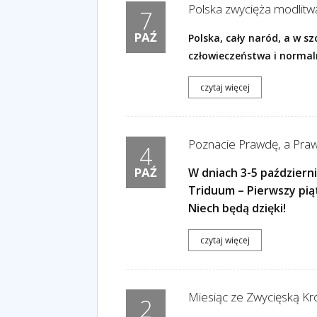
Polska zwycięża modlitw
7
PAŹ
Polska, cały naród, a w s
człowieczeństwa i normal
czytaj więcej
Poznacie Prawdę, a Praw
4
PAŹ
W dniach 3-5 październi
Triduum – Pierwszy pią
Niech będą dzięki!
czytaj więcej
Miesiąc ze Zwycięską Kró
2