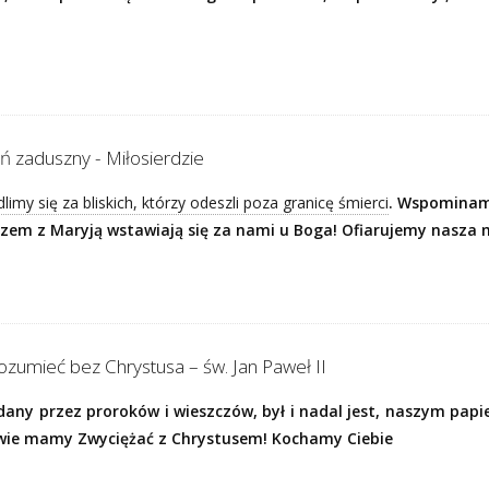
eń zaduszny - Miłosierdzie
limy się za bliskich, którzy odeszli poza granicę śmierci
. Wspominamy
azem z Maryją
wstawiają się za nami u Boga! Ofiarujemy nasza
zumieć bez Chrystusa – św. Jan Paweł II
adany przez proroków i wieszczów, był i nadal jest, naszym pap
iwie mamy Zwyciężać z Chrystusem! Kochamy Ciebie