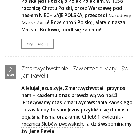
Polska jest Polską o Polak Polakiem. W 1058
rocznicę Chrztu Polski, przez Warszawę pod
hasłem NIECH ŻYJE POLSKA, przeszedł
Narodowy
Marsz Życia
! Boże chroń Polskę, Maryjo nasza
Matko i Królowo, módl się za nami!
czytaj więcej
Zmartwychwstanie - Zawierzenie Maryi i Św.
2
Jan Paweł II
KWI
Alleluja! Jezus Żyje, Zmartwychwstał i przynosi
nam – każdemu z nas prawdziwą wolność!
Przeżywamy czas Zmartwychwstania Pańskiego
– czas kiedy to sam Jezus przybliża się do nas i
objaśnia Pisma oraz łamie Chleb!
1 kwietnia -
rocznica Ślubów Lwowskich
, a dziś wspominamy
św. Jana Pawła II