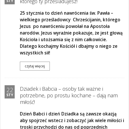
którego ty prześladujesz!
STY
25 stycznia to dzień nawrócenia św. Pawła –
wielkiego prześladowcy
Chrześcijanin, którego
Jezus po nawróceniu powołał na Apostoła
narodów. Jezus wyraźnie pokazuje, że jest głową
Kościoła i utożsamia się z nim całkowicie.
Dlatego kochajmy Kościół i dbajmy o niego ze
wszystkich sił!
czytaj więcej
Dziadek i Babcia – osoby tak ważne i
22
potrzebne, po prostu kochane – dają nam
STY
miłość!
Dzień Babci i dzień Dziadka są zawsze okazją
aby spojrzeć wstecz i zobaczyć jak wiele miłości i
troski przychodzi do nas od poprzednich