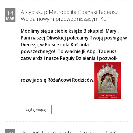
Arcybiskup Metropolita Gdański Tadeusz
14
Wojda nowym przewodniczącym KEP!
MAR
Modlimy się za ciebie księże Biskupie! Maryi,
Pani naszej Oliwskiej polecamy Twoją posługę w
Diecezji, w Polsce i dla Kościoła
powszechnego! To właśnie JE Abp. Tadeusz
zatwierdził nasze Reguły Działania i pozwolił
rozwijać się Różańcowi Rodziców.
czytaj więcej
Postąpili tak jak trzeba – 1 marca - Dzień