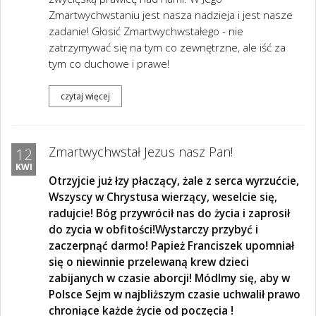
Zmartwychwstaniu jest nasza nadzieja i jest nasze
zadanie! Głosić Zmartwychwstałego - nie
zatrzymywać się na tym co zewnętrzne, ale iść za
tym co duchowe i prawe!
czytaj więcej
Zmartwychwstał Jezus nasz Pan!
12
KWI
Otrzyjcie już łzy płaczący, żale z serca wyrzućcie,
Wszyscy w Chrystusa wierzący, weselcie się,
radujcie! Bóg przywrócił nas do życia i zaprosił
do zycia w obfitości!Wystarczy przybyć i
zaczerpnąć darmo! Papież Franciszek upomniał
się o niewinnie przelewaną krew dzieci
zabijanych w czasie aborcji! Módlmy się, aby w
Polsce Sejm
w najbliższym czasie
uchwalił prawo
chroniące każde życie od poczęcia !