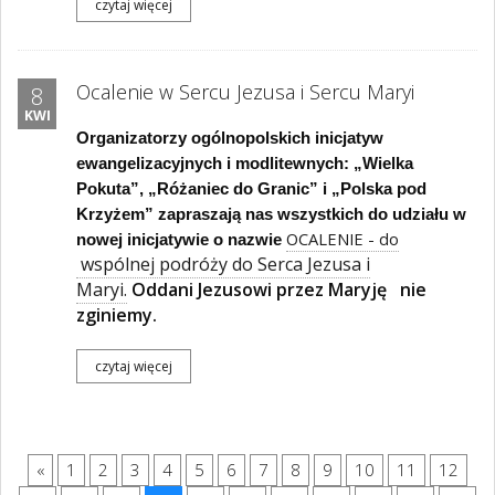
czytaj więcej
Ocalenie w Sercu Jezusa i Sercu Maryi
8
KWI
Organizatorzy ogólnopolskich inicjatyw
ewangelizacyjnych i modlitewnych: „Wielka
Pokuta”, „Różaniec do Granic” i „Polska pod
Krzyżem” zapraszają nas wszystkich do udziału w
OCALENIE - do
nowej inicjatywie o nazwie
wspólnej podróży do Serca Jezusa i
Maryi.
Oddani Jezusowi przez Maryję nie
zginiemy.
czytaj więcej
«
1
2
3
4
5
6
7
8
9
10
11
12