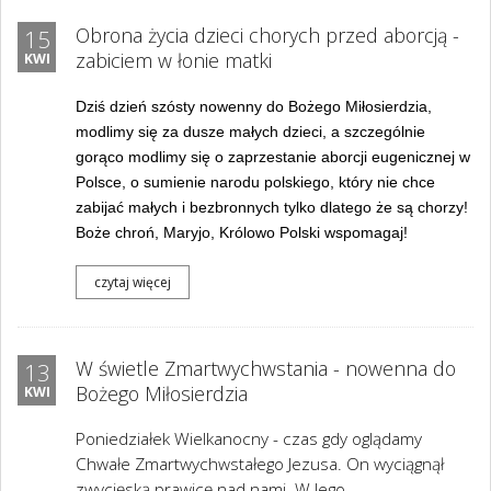
Obrona życia dzieci chorych przed aborcją -
15
zabiciem w łonie matki
KWI
Dziś dzień szósty nowenny do Bożego Miłosierdzia,
modlimy się za dusze małych dzieci, a szczególnie
gorąco modlimy się o zaprzestanie aborcji eugenicznej w
Polsce, o sumienie narodu polskiego, który nie chce
zabijać małych i bezbronnych tylko dlatego że są chorzy!
Boże chroń, Maryjo, Królowo Polski wspomagaj!
czytaj więcej
W świetle Zmartwychwstania - nowenna do
13
Bożego Miłosierdzia
KWI
Poniedziałek Wielkanocny - czas gdy oglądamy
Chwałe Zmartwychwstałego Jezusa. On wyciągnął
zwycięską prawicę nad nami. W Jego