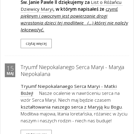
Św. Janie Pawle II dziękujemy za
List o Różańcu
Dziewicy Maryi
, w którym napisałeś że
czymś
pięknym i owocnym jest powierzanie drogi
wzrastania dzieci tej modlitwie (...)
której nie należy
lekceważyć.
czytaj więcej
Tryumf Niepokalanego Serca Maryi - Maryja
15
Niepokalana
MAJ
Tryumf Niepokalanaego Serca Maryi - Matki
Bożej!
Nasze ocalenie w nawróceniu serca na
wzór Serca Maryi. Niech maj będzie czasem
kształtowania naszego serca z Maryją ku Bogu
.
Modlitwa majowa, litania loretańska, różaniec w życiu
naszym i naszych rodzin - niech nas buduje!