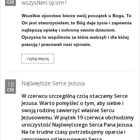
wszystkim ojcom !
CZE
Wszelkie ojcostwo bierze swój początek u Boga. To
On jest stworzycielem, to Bóg daje życie i zapewnia
najlepszą opiekę i ochronę swoim dzieciom.
Ojczyzna to wspólnota za która walczyli i dla któej
pracują / pracowali nasi ojcowie.
czytaj więcej
Najświętsze Serce Jezusa
18
CZE
W czerwcu szczególną czcią otaczamy Serce
Jezusa. Warto pomyśleć o tym, aby siebie i
swoją rodzinę zawierzyć właśnie Sercu
Jezusowemu. W piątek 19 czerwca obchodzimy
uroczystość Najświętszego Serca Pana Jezusa.
Na te trudne czasy potrzebujemy oparcia i
umocnienia od
Jezusowego Serca.