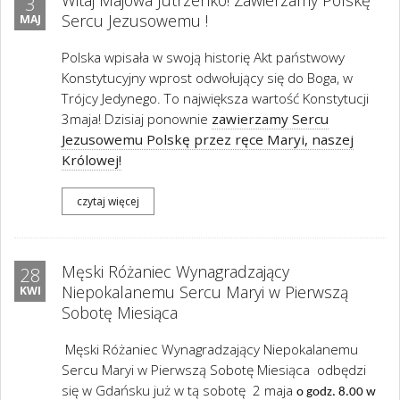
Witaj Majowa Jutrzenko! Zawierzamy Polskę
3
Sercu Jezusowemu !
MAJ
Polska wpisała w swoją historię Akt państwowy
Konstytucyjny wprost odwołujący się do Boga, w
Trójcy Jedynego. To największa wartość Konstytucji
3maja! Dzisiaj ponownie
zawierzamy Sercu
Jezusowemu Polskę przez ręce Maryi, naszej
Królowej!
czytaj więcej
Męski Różaniec Wynagradzający
28
Niepokalanemu Sercu Maryi w Pierwszą
KWI
Sobotę Miesiąca
Męski Różaniec Wynagradzający Niepokalanemu
Sercu Maryi w Pierwszą Sobotę Miesiąca odbędzi
się w Gdańsku już w tą sobotę 2 maja
o godz. 8.00 w