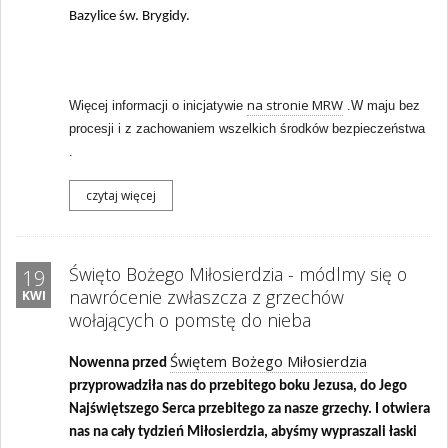
Bazylice św. Brygidy.
na stronie MRW
Więcej informacji o inicjatywie
.W
maju bez
procesji i z zachowaniem wszelkich środków bezpieczeństwa
.
czytaj więcej
Święto Bożego Miłosierdzia - módlmy się o
19
nawrócenie zwłaszcza z grzechów
KWI
wołających o pomstę do nieba
Świętem Bożego Miłosierdzia
Nowenna przed
przyprowadziła nas do przebitego boku Jezusa, do Jego
Najświętszego Serca przebitego za nasze grzechy. I otwiera
nas na cały tydzień Miłosierdzia, abyśmy wypraszali łaski