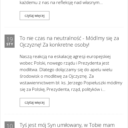
każdemu z nas na refleksję nad własnym...
czytaj więcej
To nie czas na neutralność - Módlmy się za
19
Ojczyznę! Za konkretne osoby!
STY
Naszą reakcją na eskalację agresji europejskiej
wobec Polski, nowego rządu i Prezydenta jest
modlitwa. Dlatego dołączamy się do apelu wielu
środowisk o modlitwę za Ojczyznę. Za
wstawiennictwem bł. ks. Jerzego Popiełuszki módlmy
się za Polskę, Prezydenta, rząd, polityków i...
czytaj więcej
Tyś jest mój Syn umiłowany, w Tobie mam
10