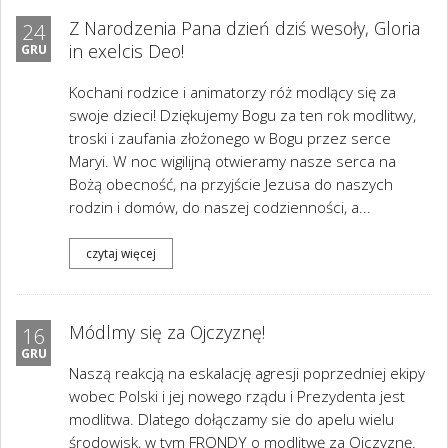
Z Narodzenia Pana dzień dziś wesoły, Gloria
24
in exelcis Deo!
GRU
Kochani rodzice i animatorzy róż modlący się za
swoje dzieci! Dziękujemy Bogu za ten rok modlitwy,
troski i zaufania złożonego w Bogu przez serce
Maryi. W noc wigilijną otwieramy nasze serca na
Bożą obecność, na przyjście Jezusa do naszych
rodzin i domów, do naszej codzienności, a...
czytaj więcej
Módlmy się za Ojczyznę!
16
GRU
Naszą reakcją na eskalację agresji poprzedniej ekipy
wobec Polski i jej nowego rządu i Prezydenta jest
modlitwa. Dlatego dołączamy sie do apelu wielu
środowisk, w tym FRONDY o modlitwę za Ojczyznę.