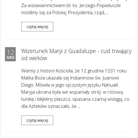
Za wstawiennictwem bł. ks. Jerzego Popiełuszki
módlmy się za Polskę, Prezydenta, rząd,...
czytaj więcej
Wizerunek Maryi z Guadalupe - cud trwający
12
od wieków
GRU
Wiemy z historii Kościoła, że 12 grudnia 1531 roku
Matka Boża ukazała się Indianinowi św. Juanowi
Diego. Mówiła w jego ojczystym języku Nahuatl.
Maryja ubrana była we wspaniały strój: w różową
tunikę i błękitny płaszcz, opasana czarną wstęgą, co
dla Azteków oznaczało, że...
czytaj więcej