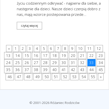
życiu codziennym odkrywać - najpierw dla siebie, a
następnie dla dzieci. Nasze dzieci czerpią dobro z
nas, mają wzorce postepowania przede...
czytaj więcej
«
1
2
3
4
5
6
7
8
9
10
11
12
13
14
15
16
17
18
19
20
21
22
23
24
25
26
27
28
29
30
31
32
33
34
35
36
37
38
39
40
41
42
43
44
45
46
47
48
49
50
51
52
53
54
55
»
© 2001-2026 Różaniec Rodziców