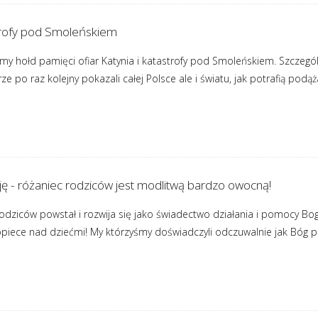
strofy pod Smoleńskiem
 hołd pamięci ofiar Katynia i katastrofy pod Smoleńskiem. Szczegó
ze po raz kolejny pokazali całej Polsce ale i światu, jak potrafią pod
ę - różaniec rodziców jest modlitwą bardzo owocną!
rodziców powstał i rozwija się jako świadectwo działania i pomocy B
opiece nad dziećmi! My którzyśmy doświadczyli odczuwalnie jak Bóg