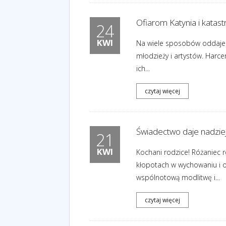
Ofiarom Katynia i kata
24
KWI
Na wiele sposobów oddajemy
młodzieży i artystów. Harcer
ich...
czytaj więcej
Świadectwo daje nadziej
21
KWI
Kochani rodzice! Różaniec 
kłopotach w wychowaniu i 
wspólnotową modlitwę i...
czytaj więcej