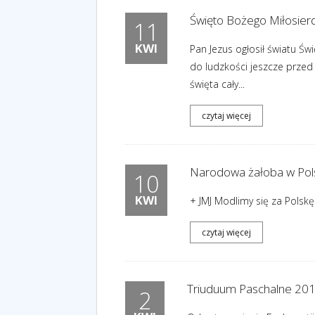
Święto Bożego Miłosierd
11
KWI
Pan Jezus ogłosił światu Św
do ludzkości jeszcze przed
święta cały...
czytaj więcej
Narodowa żałoba w Pols
10
KWI
+ JMJ Modlimy się za Polskę
czytaj więcej
Triuduum Paschalne 20
2