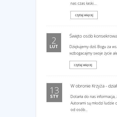
nas czas łaski....
czytaj więcej
Święto osób konsekrowa
2
LUT
Dziękujemy dziś Bogu za wsz
wzbogacajmy swoje życie ale 
czytaj więcej
W obronie Krzyża - dzia
13
STY
Dotarła do nas informacja, 
Autorami są młodzi ludzie o
od osób...