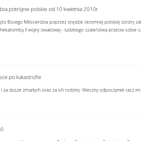
zia potrójnie polskie od 10 kwietnia 2010r.
ięto Bożego Miłosierdzia poprzez orędzie skromnej polskiej siostry za
 hekatombą II wojny światowej - ludzkiego szaleństwa przeciw sobie
ce po katastrofie
 i za dusze zmarłych oraz za ich rodziny. Wieczny odpoczynek racz im d
10