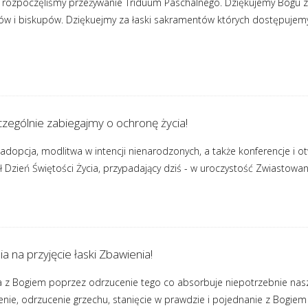
i rozpoczęliśmy przeżywanie Triduum Paschalnego. Dziękujemy Bogu z
w i biskupów. Dziękuejmy za łaski sakramentów których dostępujemy 
czególnie zabiegajmy o ochronę życia!
adopcja, modlitwa w intencji nienarodzonych, a także konferencje i otw
 Dzień Świętości Życia, przypadający dziś - w uroczystość Zwiastowani
a na przyjęcie łaski Zbawienia!
 z Bogiem poprzez odrzucenie tego co absorbuje niepotrzebnie nasz
nie, odrzucenie grzechu, stanięcie w prawdzie i pojednanie z Bogiem 