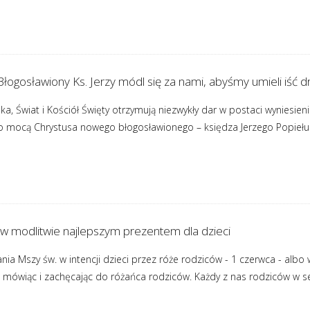
łogosławiony Ks. Jerzy módl się za nami, abyśmy umieli iść dr
ka, Świat i Kościół Święty otrzymują niezwykły dar w postaci wyniesi
go mocą Chrystusa nowego błogosławionego – księdza Jerzego Popieł
w modlitwie najlepszym prezentem dla dzieci
 Mszy św. w intencji dzieci przez róże rodziców - 1 czerwca - albo w
mówiąc i zachęcając do różańca rodziców. Każdy z nas rodziców w sercu