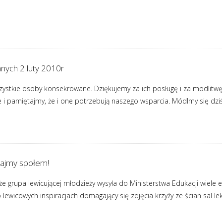
nych 2 luty 2010r
ystkie osoby konsekrowane. Dziękujemy za ich posługę i za modlitwę
i pamiętajmy, że i one potrzebują naszego wsparcia. Módlmy się dziś o
łajmy społem!
że grupa lewicującej młodzieży wysyła do Ministerstwa Edukacji wiele e
 lewicowych inspiracjach domagający się zdjęcia krzyży ze ścian sal l