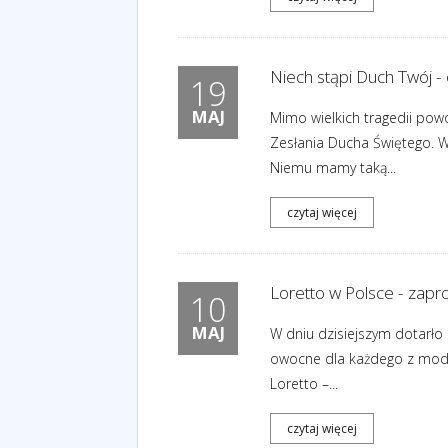
Niech stąpi Duch Twój -
19
MAJ
Mimo wielkich tragedii pow
Zesłania Ducha Świętego. W
Niemu mamy taką...
czytaj więcej
Loretto w Polsce - zapr
10
MAJ
W dniu dzisiejszym dotarł
owocne dla każdego z modlą
Loretto –...
czytaj więcej