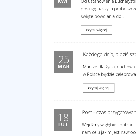
KWI
Od ustanowienia Eucharysti
posługę naszych proboszczó
święte powołania do...
czytaj więcej
Każdego dnia, a dziś sz
25
MAR
Marsze dla życia, duchowa 
w Polsce będzie celebrował
czytaj więcej
Post - czas przygotowani
18
LUT
Wejdźmy w głębie spotkania
nam celu jakim jest nawróce