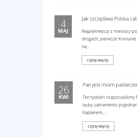
Jak szczęśliwa Polska ca
4
MAJ
Najpiękniejszy z miesięcy p
drogach, pierwsze Komunie Ś
się...
czytaj więcej
Pan jest moim pasterzem
26
KWI
Ten tydzień rozpoczęliśmy 
łaskę sakramentu pojednani
Kapłanem,...
czytaj więcej