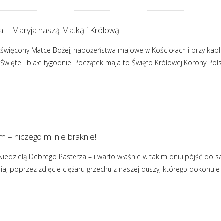
ła – Maryja naszą Matką i Królową!
oświęcony Matce Bożej, nabożeństwa majowe w Kościołach i przy kaplic
więte i białe tygodnie! Początek maja to Święto Królowej Korony Polsk
 – niczego mi nie braknie!
Niedzielą Dobrego Pasterza – i warto właśnie w takim dniu pójść do
a, poprzez zdjęcie ciężaru grzechu z naszej duszy, którego dokonuje 